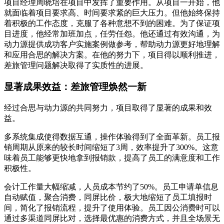
项目经理周晓培在项目中发挥了重要作用。从项目一开始，他
就面临着项目要求高、时间要求紧的巨大压力。但他始终保持
着积极的工作态度，克服了各种意想不到的困难。为了保证项
目进度，他经常加班加点，任劳任怨。他还通过有效沟通，为
动力源提供成功客户实施案例做参考，帮助动力源更好地理解
和应用合思的解决方案。在他的努力下，项目得以顺利推进，
差旅管理问题解决取得了实质性的进展。
显著成果效益：差旅管理焕然一新
经过合思与动力源的共同努力，项目取得了显著的成果和效
益。
多系统集成使得数据互通，操作体验得到了全面革新。员工报
销周期从原来的较长时间缩短了3周，效率提升了300%。这意
味着员工能够更快地拿到报销款，提高了员工的满意度和工作
积极性。
会计工作量大幅缩减，人员成本节约了50%。员工申请单信息
自动赋值，聚合消费，同屏比价，极大地缩短了员工填报时
间，简化了报销流程，提升了使用体验。员工因公消费时可以
通过多渠道同屏比对，选择最优惠的消费方式，并且全场景无