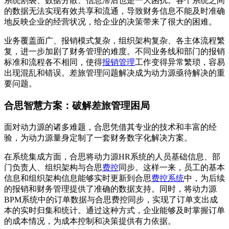
系统割裂、数据分散、信息滞后也是一大困扰。各个系统之间
的数据无法实现有效共享和流通，导致财务信息不能及时准确
地反映企业的经营状况，给企业的决策带来了很大的困难。
业务覆盖面广、报销模式复杂，组织架构复杂、各主体流程繁
复，进一步加剧了财务管理的难度。不同业务线和部门的报销
标准和流程各不相同，使得
报销管理
工作变得异常繁琐，容易
出现混乱和错误。差旅管理问题解决成为动力源亟待解决的重
要问题。
合思智慧方案：破解差旅管理困局
面对动力源的诸多难题，合思凭借其专业的技术和丰富的经
验，为动力源量身定制了一套财务数字化解决方案。
在系统集成方面，合思将动力源HR系统的人员基础信息、部
门负责人、组织架构与合思
费控
同步。这样一来，员工的基本
信息和组织架构信息能够实时更新到合思
费控系统
中，为后续
的报销和财务管理提供了准确的数据支持。同时，将动力源
BPM系统中的订单数据与合思费控同步，实现了订单支出成
本的实时归集和统计。通过这种方式，企业能够及时掌握订单
的成本情况，为成本控制和决策提供有力依据。