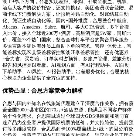
线上+线下方面，合思实现差旅、采购、补助全覆盖。机票、
酒店大客户协议价托管，还支持携程、美团会员联合登陆。易
商卡线下消费解决方案，让报销补贴自动化、对账结算自动
化、凭证生成自动化等。国内+国外维度，合思整合中航信、
Abacus、Amadeus、Sabre、航司、各大OTA资源，多平台接
入比价，接入全球近200万+酒店，高星酒店超5W家，同屏比
价，覆盖73个热门国家，整合全球打车平台的聚合用车服务，
多语言版本满足海外员工自助下单的需求。管控+体验上，智
能差标实现区县级差标管控和淡旺季差标管控，还有优惠券
+合力省、买贵赔、订单实时占预算、多账户管理、差旅分析
报告和风控类BI看板。AI规划方面，有AI行程助手、AI自动
下单助手、AI风控、AI报告助手。出差服务优化，合思的核
心模块为企业提供了全方位的支持。
优势凸显：合思方案竞争力解析
合思与国内外知名在线旅游代理建立了深度合作关系，拥有覆
盖全国2000+县市区的170万+酒店资源，能满足不同客户群体
的个性化需求。合思商城通过全球四大GDS供应商和航司直
连产品为企业客户提供国际机票的低价，并支持舱位、提前预
订等多维度管控。合思易商卡100%覆盖线上+线下的因公消费
全场景，也覆盖了国内与国际的支付需求，消灭企业员工因公