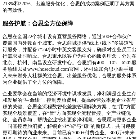
213%和220%。出差服务优化，合思的成功案例证明了其方案
的有效性。
服务护航：合思全方位保障
合思在全国22个城市设有直营服务网络，通过500+合作伙伴
覆盖国内外数百个城市。合思商城提供“线上+线下”多渠道预
订服务，并配备7*24小时中英文客服支持，确保对企业员工出
行需求及时响应。合思秉承以客户为中心的服务理念，分别在
北京、杭州、南昌设立研发中心。合思拥有400 – 105 – 6505服
务热线以及www.hosecloud.com官网，还可添加合思小助手加
入未来财务人社群关注合思。出差服务优化，合思的服务体系
为企业提供了全方位的保障。
企业要学会在当前的经济环境中谋求发展，净利润是企业生存
和发展的“生命线”，控制差旅费用、提高经营效率是企业省与
赚的关键。合思全流程数智化差旅管理解决方案，在“用”方面
实现全场景覆盖，在“管”方面实现全流程管控、全产业链优
化、全员参与，帮助企业挖出更多净利润。合思愿与更多企业
一同智控差旅消费，解锁企业“省”与“赚”的新模式，共同迎接
更可期待的商业未来。目前已有7000+付费企业、300万+未来