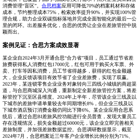
消费管理“盲区”。
合思档案
应用可降低70%的档案耗材和存储
成本，节约整理成本75%，检索效率提升90%，并实现100%管
理合规，助力企业双碳指标落地并完成全面智能化的最后一公
里的闭环。出差服务优化，合思的优势让企业在差旅管控中脱
颖而出。
案例见证：合思方案成效显著
某企业自2024年3月开通合思“合力省”项目，员工通过节省差
旅费获得私人消费红包17000元，红包可用于购买火车票、外
卖、打车等因私消费，员工节省得越多，获得的红包金额越
大，企业反馈该项目有效节省了企业差旅费，实现了双赢。
2023年，某连锁零售企业业务对象转向三四线小城镇的商超渠
道，与合思商城深入沟通，重新制定全新差旅管控方案，将差
标管控下沉至区县维度。2024年上半年，尽管该企业三线及以
下城市的差旅申请单量较去年同期增长8%，但企业三线及以
下城市酒店预订消费金额仍同比下降6%。某企业应用合思系
统后，通过合思BI差旅风控功能进行全员普查，发现大量员工
存在违规情况，损失金额超过60000元，该企业立即完善相关
差旅制度，并加强差旅数据监控。合思调研数据显示，截至
2024年7月，合思档案近三年客户企业增长比例分别为71%、