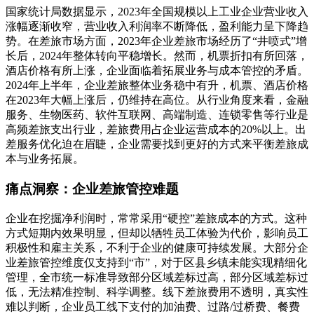
国家统计局数据显示，2023年全国规模以上工业企业营业收入
涨幅逐渐收窄，营业收入利润率不断降低，盈利能力呈下降趋
势。在差旅市场方面，2023年企业差旅市场经历了“井喷式”增
长后，2024年整体转向平稳增长。然而，机票折扣有所回落，
酒店价格有所上涨，企业面临着拓展业务与成本管控的矛盾。
2024年上半年，企业差旅整体业务稳中有升，机票、酒店价格
在2023年大幅上涨后，仍维持在高位。从行业角度来看，金融
服务、生物医药、软件互联网、高端制造、连锁零售等行业是
高频差旅支出行业，差旅费用占企业运营成本的20%以上。出
差服务优化迫在眉睫，企业需要找到更好的方式来平衡差旅成
本与业务拓展。
痛点洞察：企业差旅管控难题
企业在挖掘净利润时，常常采用“硬控”差旅成本的方式。这种
方式短期内效果明显，但却以牺牲员工体验为代价，影响员工
积极性和雇主关系，不利于企业的健康可持续发展。大部分企
业差旅管控维度仅支持到“市”，对于区县乡镇未能实现精细化
管理，全市统一标准导致部分区域差标过高，部分区域差标过
低，无法精准控制、科学调整。线下差旅费用不透明，真实性
难以判断，企业员工线下支付的加油费、过路/过桥费、餐费