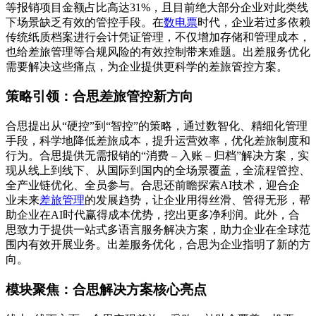
等报销项目金额占比高达31%，且目前绝大部分企业对此类线
下场景缺乏有效的管控手段。在
数电票
时代，企业若过多依赖
传统纸质档案进行会计凭证管理，不仅增加存储和管理成本，
也给差旅管理等合规风险的有效控制带来难题。出差服务优化
需要解决这些痛点，为企业提供更科学的差旅管控方案。
策略引领：合思差旅管控新方向
合思提出从“硬控”到“智控”的策略，通过数智化、精细化管理
手段，科学地降低差旅成本，提升运营效率，优化差旅制度和
行为。合思提供无需报销的“消费 – 入账 – 归档”解决方案，实
现从线上到线下、从国际到国内的全场景覆盖，全流程管控、
全产业链优化、全员参与。合思还前瞻探索AI技术，迎合企
业未来
差旅管理
的发展趋势，让企业用得丝滑、管得无形，帮
助企业在AI时代赢得成本优势，挖出更多净利润。此外，合
思致力于提供一站式多语言服务解决方案，助力企业在全球范
围内有效开展业务。出差服务优化，合思为企业指明了新的方
向。
模块聚焦：合思解决方案核心亮点