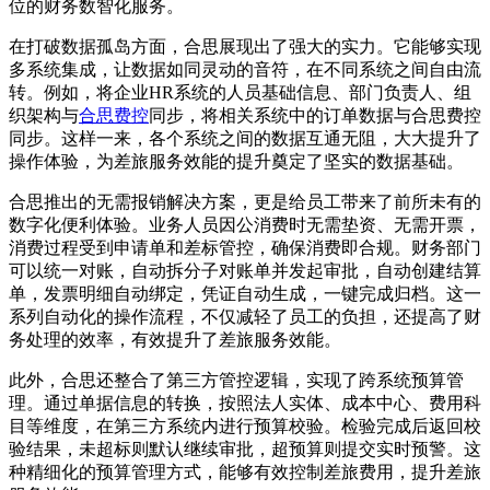
位的财务数智化服务。
在打破数据孤岛方面，合思展现出了强大的实力。它能够实现
多系统集成，让数据如同灵动的音符，在不同系统之间自由流
转。例如，将企业HR系统的人员基础信息、部门负责人、组
织架构与
合思费控
同步，将相关系统中的订单数据与合思费控
同步。这样一来，各个系统之间的数据互通无阻，大大提升了
操作体验，为差旅服务效能的提升奠定了坚实的数据基础。
合思推出的无需报销解决方案，更是给员工带来了前所未有的
数字化便利体验。业务人员因公消费时无需垫资、无需开票，
消费过程受到申请单和差标管控，确保消费即合规。财务部门
可以统一对账，自动拆分子对账单并发起审批，自动创建结算
单，发票明细自动绑定，凭证自动生成，一键完成归档。这一
系列自动化的操作流程，不仅减轻了员工的负担，还提高了财
务处理的效率，有效提升了差旅服务效能。
此外，合思还整合了第三方管控逻辑，实现了跨系统预算管
理。通过单据信息的转换，按照法人实体、成本中心、费用科
目等维度，在第三方系统内进行预算校验。检验完成后返回校
验结果，未超标则默认继续审批，超预算则提交实时预警。这
种精细化的预算管理方式，能够有效控制差旅费用，提升差旅