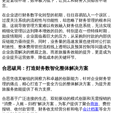
更是繁琐不堪，效率极为低下，让员工和财务人员都苦不堪
言。
在企业进行财务数字化转型的初期，往往容易陷入一个误区，
过度关注系统的流程性与功能性，却忽略了财务管理的根本问
题。这就导致管理方案难以有效融入财务信息系统，无法实现
精细化管理以达到降本增效的目的。特别是在一些特殊时期，
如疫情期间，企业面临着巨大的压力，从采购到付款的内部供
应链能力亟待提升。同时，业务量的迅速发展也使得对公打款
时效性、整体费用管控流程线上透明以及预算控制等问题成为
企业急需解决的燃眉之急。而差旅服务效能的提升，更是成为
企业提升运营效率、降低成本的关键环节。
合思破局：打造财务数智化整体解决方案
合思凭借其敏锐的洞察力和卓越的创新能力，针对企业财务管
理的痛点，精心打造了一套全方位的整体解决方案，为提升差
旅服务效能提供了有力支撑。
合思基于广泛连接的生态、双轮驱动的模式创新和无需报销的
“消费 – 入账 – 归档”解决方案，为客户提供了聚合
商旅
、费控
报销、收付款管理、财务收支经营分析和电子
会计档案
等全方