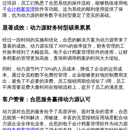
过培训，员工们熟悉了合思系统的操作流程，能够熟练使用电
子
会计档案管理
软件等功能。这为系统的顺利使用提供了保
障，也为动力源的财务数字化转型奠定了坚实的基础。
显著成效：动力源财务转型硕果累累
经过一段时间的实施和优化，合思的解决方案为动力源带来了
显著的成效。动力源实现了300%的效率提升，财务管理的工
作效率得到了大幅提高。电子会计档案管理软件的使用，让财
务档案的管理更加高效，查询和调用档案的时间大大缩短。
同时，动力源节约了50%的人员成本，降低了企业的运营成
本。通过全流程数字化费控管理，企业能够更好地控制费用支
出，避免了不必要的浪费。员工报销周期也缩短了3周，员工
不再需要花费大量时间在报销流程上，提升了员工的满意度。
客户赞誉：合思服务赢得动力源认可
动力源对合思的服务给予了高度评价。面对复杂的需求，合思
总能第一时间解决，用敏捷、丰富的无需报销应用场景配合动
力源企业全球化业务。合思的电子会计档案管理软件为动力源
的
财务档案管理
提供了强大的支持，让企业能够更加轻松地应