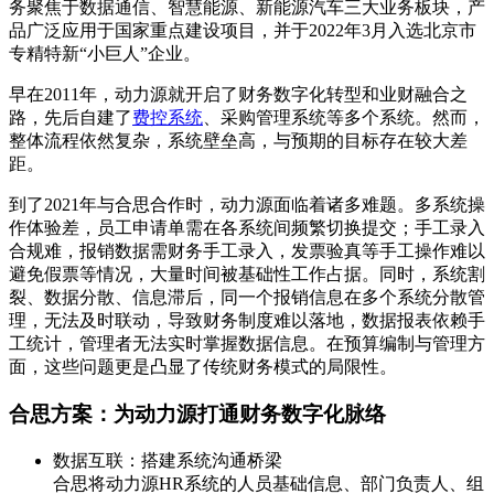
务聚焦于数据通信、智慧能源、新能源汽车三大业务板块，产
品广泛应用于国家重点建设项目，并于2022年3月入选北京市
专精特新“小巨人”企业。
早在2011年，动力源就开启了财务数字化转型和业财融合之
路，先后自建了
费控系统
、采购管理系统等多个系统。然而，
整体流程依然复杂，系统壁垒高，与预期的目标存在较大差
距。
到了2021年与合思合作时，动力源面临着诸多难题。多系统操
作体验差，员工申请单需在各系统间频繁切换提交；手工录入
合规难，报销数据需财务手工录入，发票验真等手工操作难以
避免假票等情况，大量时间被基础性工作占据。同时，系统割
裂、数据分散、信息滞后，同一个报销信息在多个系统分散管
理，无法及时联动，导致财务制度难以落地，数据报表依赖手
工统计，管理者无法实时掌握数据信息。在预算编制与管理方
面，这些问题更是凸显了传统财务模式的局限性。
合思方案：为动力源打通财务数字化脉络
数据互联：搭建系统沟通桥梁
合思将动力源HR系统的人员基础信息、部门负责人、组