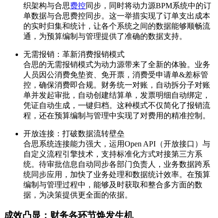
织架构与合思
费控
同步，同时将动力源BPM系统中的订
单数据与合思费控同步。这一举措实现了订单支出成本
的实时归集和统计，让各个系统之间的数据能够顺畅流
通，为预算编制与管理提供了准确的数据支持。
无需报销：革新消费报销模式
合思的无需报销模式为动力源带来了全新的体验。业务
人员因公消费免垫资、免开票，消费受申请单&差标管
控，确保消费即合规。财务统一对账，自动拆分子对账
单并发起审批，自动创建结算单，发票明细自动绑定，
凭证自动生成，一键归档。这种模式不仅简化了报销流
程，还在预算编制与管理中实现了对费用的精准控制。
开放连接：打破数据流转壁垒
合思系统连接能力强大，运用Open API（开放接口）与
自定义流程引擎技术，支持标准化方式对接第三方系
统。待审批信息自动同步各部门负责人，业务数据跨系
统同步应用，加快了业务处理和数据统计效率。在预算
编制与管理过程中，能够及时获取和整合多方面的数
据，为决策提供更全面的依据。
成效凸显：财务各环节焕发生机