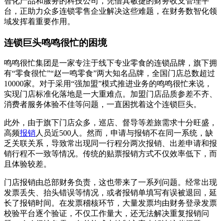
智化产品和服务的科技公司，凭借其敏捷的财务收支管理平
台，正助力众多连锁零售企业解决这些难题，在财务数智化领
域发挥着重要作用。
连锁巨头鸣鸣很忙的困境
鸣鸣很忙集团是一家专注于线下专业零食的连锁品牌，旗下拥
有“零食很忙”“赵一鸣零食”两大知名品牌，全国门店总数超过
10000家。对于采用“强加盟”模式推进业务的鸣鸣很忙来说，
实现门店标准化落地是一大重难点。加盟门店品质参差不齐、
消费者服务体验不佳等问题，一直困扰着这个连锁巨头。
此外，由于旗下门店众多，巡店、督导等差旅需求十分旺盛，
高频
报销
人员近500人。然而，申请与报销不在同一系统，缺
乏关联关系，导致常出现同一行程分两次报销、出差申请和报
销行程不一致等情况。传统的贴票报销方式不仅效率低下，而
且体验较差。
门店报销由总部财务负责，这也带来了一系列问题。经常出现
发票丢失、抬头错误等情况，或者报销单填写有误被退回，延
长了报销时间。在发票稽核环节，大量发票均由财务登录发票
校验平台逐个验证，不仅工作量大，还无法解决重复报销问