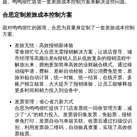
题。鸣鸣很忙急需一套差旅成本控制方案来解决这些问题。
合思定制差旅成本控制方案
面对鸣鸣很忙的困境，合思为其量身定制了一套差旅成本控制
方案。
差旅无忧：高效报销新体验
零食很忙引入合思无需报销解决方案，让巡店督导、城
市经理等高频出差&报销人员从低效复杂的报销流程中
解放出来，拥抱更加简单高效的业财融合模式。通过移
动端申请，费标、差标自动校验，因公消费免垫资，差
旅补贴自动计算，统一对账、统一结算，在线开票、多
账户独立核算，大大提升了报销体验，让员工能够释放
更多时间和精力投入到业务中。
发票管理：省心省力新方式
合思为鸣鸣很忙提供了门店发票统一回收管理方案，减
少了“人”的精力投入。发票袋归集发票，免贴票，报销
单免打印，发票自动与单据关联。收票后通过扫描仪识
别，利用发票袋二维码，自动验真查重，实现了高效收
票核票。