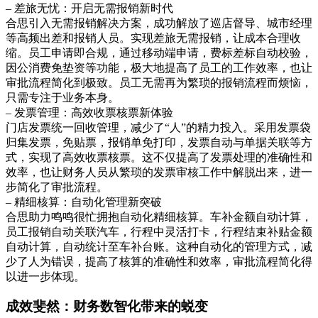
– 差旅无忧：开启无需报销新时代
合思引入无需报销解决方案，成功解放了巡店督导、城市经理
等高频出差和报销人员。实现差旅无需报销，让成本合理收
缩。员工申请即合规，通过移动端申请，费标差标自动校验，
因公消费免垫资等功能，极大地提高了员工的工作效率，也让
审批流程简化到极致。员工无需再为繁琐的报销流程而烦恼，
只需专注于业务本身。
– 发票管理：高效收票核票新体验
门店发票统一回收管理，减少了“人”的精力投入。采用发票袋
归集发票，免贴票，报销单免打印，发票自动与单据关联等方
式，实现了高效收票核票。这不仅提高了发票处理的准确性和
效率，也让财务人员从繁琐的发票审核工作中解脱出来，进一
步简化了审批流程。
– 精细核算：自动化管理新突破
合思助力鸣鸣很忙拥抱自动化精细核算。车补金额自动计算，
员工报销自动关联汽车，行程中灵活打卡，行程结束补贴金额
自动计算，自动统计至车补台账。这种自动化的管理方式，减
少了人为错误，提高了核算的准确性和效率，审批流程简化得
以进一步体现。
成效斐然：财务数智化带来的蜕变