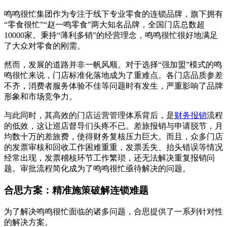
鸣鸣很忙集团作为专注于线下专业零食的连锁品牌，旗下拥有
“零食很忙”“赵一鸣零食”两大知名品牌，全国门店总数超
10000家。秉持“薄利多销”的经营理念，鸣鸣很忙很好地满足
了大众对零食的刚需。
然而，发展的道路并非一帆风顺。对于选择“强加盟”模式的鸣
鸣很忙来说，门店标准化落地成为了重难点。各门店品质参差
不齐，消费者服务体验不佳等问题时有发生，严重影响了品牌
形象和市场竞争力。
与此同时，其高效的门店运营管理体系背后，是
财务报销
流程
的低效，这让巡店督导们头疼不已。差旅报销与申请脱节，月
均数十万的差旅费，使得财务复核压力巨大。而且，众多门店
的发票审核和回收工作困难重重，发票丢失、抬头错误等情况
经常出现，发票稽核环节工作繁琐，还无法解决重复报销问
题。审批流程简化成为了鸣鸣很忙亟待解决的问题。
合思方案：精准施策破解连锁难题
为了解决鸣鸣很忙面临的诸多问题，合思提供了一系列针对性
的解决方案。