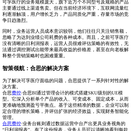
可孚医疗的业务规模庞大，旗下近万个不同型号及规格的产品
主要通过线上渠道售卖。但在当前经济环境下，互联网流量红
利逐渐触顶，用户增长乏力，产品同质化严重，存量市场的竞
争日趋激烈。
同时，业务运营人员成本意识较弱，他们往往只关注销售额，
忽略了为达到业绩公司耗费的各种成本。而且，之前可孚医疗
没有清晰的日利润报表，运营人员很难评估策略的有效性，无
法通过调控测试出能带来最高收益的价格差，甚至在向老板解
释整个营销策略时也困难重重。
智策领航：合思的解决方案
为了解决可孚医疗面临的问题，合思提供了一系列针对性的解
决方案。
合思
费控
·合思BI通过管理会计的模式搭建SKU级别的UE模
型。它深入分析单个产品的收入、可变成本、固定成本，从而
更准确地预测盈亏平衡点。基于这些精准的数据，企业可以制
定合理的增长策略，并评估扩张的经济效益，实现财务智能化
管理。
合思费控
·业务台账则通过数据运营中台产出更具业务视角的
“日利润报表”。有了这份报表，业务人员可以清晰地看到每款