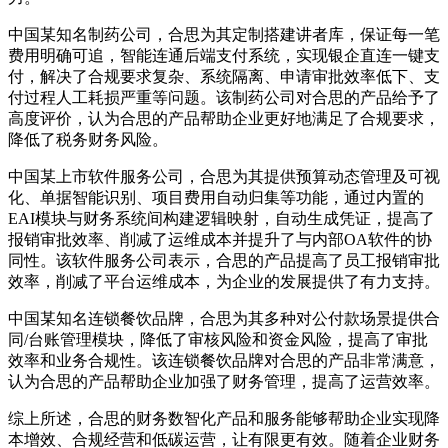
中国某知名制药公司，合思为其定制搭建讲者库，保证每一笔
费用明确可追，智能连通后端支付系统，实现银企直连一键支
付，解决了合规要求复杂、系统隔离、申请审批效率低下、支
付过程人工耗损严重等问题。该制药公司对合思的产品给予了
高度评价，认为合思的产品帮助企业更好地满足了合规要求，
降低了税务财务风险。
中国某上市软件服务公司，合思为其提供预算动态管理及可视
化、单据智能识别、项目费用自动归集等功能，通过内置的
EAI模块与财务系统间构建逻辑映射，自动生成凭证，提高了
报销审批效率、削减了运维成本并提升了与内部OA软件的协
同性。该软件服务公司表示，合思的产品提高了员工报销审批
效率，削减了平台运维成本，为企业的发展提供了有力支持。
中国某知名连锁餐饮品牌，合思为其多种对公付款场景提供合
同/台账管理模块，降低了审核风险和资金风险，提高了审批
效率和业务合规性。该连锁餐饮品牌对合思的产品非常满意，
认为合思的产品帮助企业加强了财务管理，提高了运营效率。
综上所述，合思的财务数智化产品和服务能够帮助企业实现降
本增效、合规经营和低碳运营，让有限更有效。随着企业财务