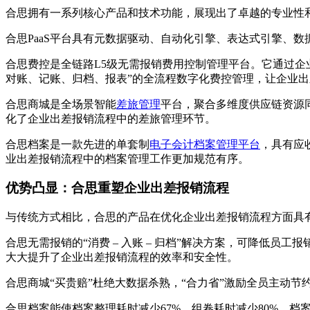
合思拥有一系列核心产品和技术功能，展现出了卓越的专业性
合思PaaS平台具有元数据驱动、自动化引擎、表达式引擎、
合思费控是全链路L5级无需报销费用控制管理平台。它通过企
对账、记账、归档、报表”的全流程数字化费控管理，让企业
合思商城是全场景智能
差旅管理
平台，聚合多维度供应链资源
化了企业出差报销流程中的差旅管理环节。
合思档案是一款先进的单套制
电子会计档案管理平台
，具有应
业出差报销流程中的档案管理工作更加规范有序。
优势凸显：合思重塑企业出差报销流程
与传统方式相比，合思的产品在优化企业出差报销流程方面具
合思无需报销的“消费 – 入账 – 归档”解决方案，可降低员工
大大提升了企业出差报销流程的效率和安全性。
合思商城“买贵赔”杜绝大数据杀熟，“合力省”激励全员主动节
合思档案能使档案整理耗时减少67%，组卷耗时减少80%，档