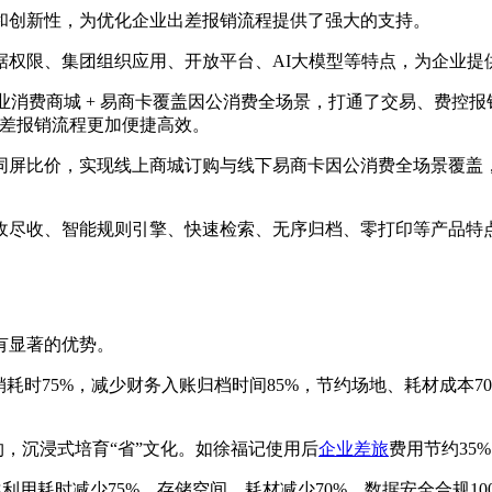
和创新性，为优化企业出差报销流程提供了强大的支持。
数据权限、集团组织应用、开放平台、AI大模型等特点，为企业
业消费商城 + 易商卡覆盖因公消费全场景，打通了交易、费控
出差报销流程更加便捷高效。
同屏比价，实现线上商城订购与线下易商卡因公消费全场景覆盖
收尽收、智能规则引擎、快速检索、无序归档、零打印等产品特
有显著的优势。
报销耗时75%，减少财务入账归档时间85%，节约场地、耗材成本7
约，沉浸式培育“省”文化。如徐福记使用后
企业差旅
费用节约35
案利用耗时减少75%，存储空间、耗材减少70%，数据安全合规