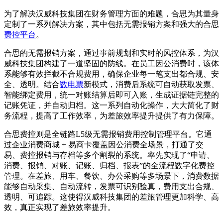
为了解决汉威科技集团在财务管理方面的难题，合思为其量身
定制了一系列解决方案，其中包括无需报销方案和强大的合思
费控平台
。
合思的无需报销方案，通过事前规划和实时的风控体系，为汉
威科技集团构建了一道坚固的防线。在员工因公消费时，该体
系能够有效拦截不合规费用，确保企业每一笔支出都合规、安
全、透明。结合
数电票
新模式，消费后系统可自动获取发票、
智能绑定费用，统一对账结算后即可入账，生成证据链完整的
记账凭证，并自动归档。这一系列自动化操作，大大简化了财
务流程，提高了工作效率，为差旅效率提升提供了有力保障。
合思费控则是全链路L5级无需报销费用控制管理平台。它通
过企业消费商城 + 易商卡覆盖因公消费全场景，打通了交
易、费控报销与存档等多个割裂的系统。率先实现了“申请、
消费、报销、对账、记账、归档、报表”的全流程数字化费控
管理。在差旅、用车、餐饮、办公采购等多场景下，消费数据
能够自动采集、自动流转，发票可识别验真，费用支出合规、
透明、可追踪。这使得汉威科技集团的差旅管理更加科学、高
效，真正实现了差旅效率提升。