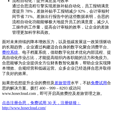
流程自动化：提升满意度与效率
通过合思流程引擎实现差旅补贴自动化，员工报销满意
度提升 78%，差旅补贴手工报销减少 92%，会计审核时
间节省 71%。差旅出行报告中的这些数据表明，合思的
流程自动化功能能够极大地提升员工的满意度，减少人
工操作的工作量，提高会计审核的效率，让企业的差旅
管理更加科学和高效。
面对未来持续的降本增效压力，以及低碳发展这一政策强驱动
的长期趋势，企业通过构建适合自身的数字化聚合消费平台、
费控系统
、电子档案系统，借助数字化技术优化内部流程、提
高自动化作业占比，才能提高组织内各职能的活力和免疫力。
合思能够为企业提供全方位财务数智化服务，帮助企业实现降
本增效、合规经营和低碳运营。众多企业已经选择合思并取得
了良好的效果。
如果您也想提升企业的费控及
差旅管理
水平，不妨
免费试用
合
思的解决方案。拨打 400 – 999 – 8293 或访问
www.hosecloud.com，即可开启高效费控及差旅管理之旅。
点击注册合思，免费试用 30 天，注册链接：
http://www.hosecloud.com/