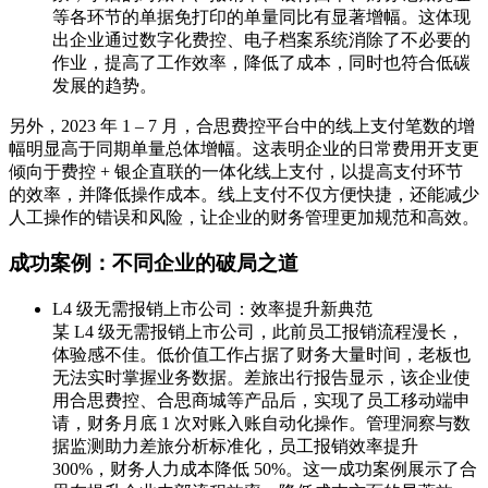
等各环节的单据免打印的单量同比有显著增幅。这体现
出企业通过数字化费控、电子档案系统消除了不必要的
作业，提高了工作效率，降低了成本，同时也符合低碳
发展的趋势。
另外，2023 年 1 – 7 月，合思费控平台中的线上支付笔数的增
幅明显高于同期单量总体增幅。这表明企业的日常费用开支更
倾向于费控 + 银企直联的一体化线上支付，以提高支付环节
的效率，并降低操作成本。线上支付不仅方便快捷，还能减少
人工操作的错误和风险，让企业的财务管理更加规范和高效。
成功案例：不同企业的破局之道
L4 级无需报销上市公司：效率提升新典范
某 L4 级无需报销上市公司，此前员工报销流程漫长，
体验感不佳。低价值工作占据了财务大量时间，老板也
无法实时掌握业务数据。差旅出行报告显示，该企业使
用合思费控、合思商城等产品后，实现了员工移动端申
请，财务月底 1 次对账入账自动化操作。管理洞察与数
据监测助力差旅分析标准化，员工报销效率提升
300%，财务人力成本降低 50%。这一成功案例展示了合