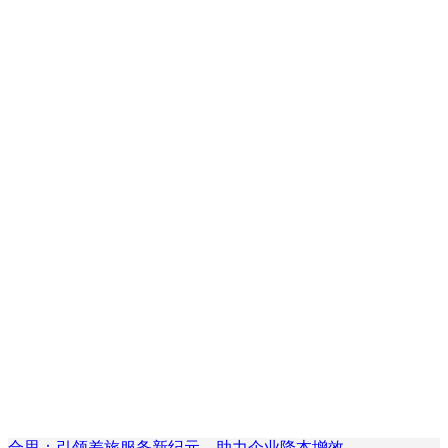
合思：引领差旅服务新纪元，助力企业降本增效