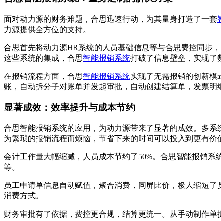
面对动力源的财务难题，合思迅速行动，为其量身打造了一套
力源提供全方位的支持。
合思首先将动力源HR系统的人员基础信息等与合思费控同步
这些系统的集成，合思
智能报销系统
打破了信息壁垒，实现了
在报销流程方面，合思
智能报销系统
实现了无需报销的创新模
账，自动拆分子对账单并发起审批，自动创建结算单，发票明
显著成效：效率提升与成本节约
合思智能报销系统的应用，为动力源带来了显著的成效。多系统
为繁琐的报销流程而烦恼，节省下来的时间可以投入到更有价
会计工作量大幅缩减，人员成本节约了50%。合思智能报销
等。
员工申请单信息自动赋值，聚合消费，同屏比价，极大缩短了
消费方式。
财务审批有了依据，费控更合规，结算更统一。从手动制作单