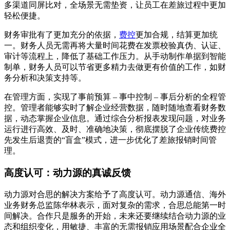
多渠道同屏比对，全场景无需垫资，让员工在差旅过程中更加
轻松便捷。
财务审批有了更加充分的依据，
费控
更加合规，结算更加统
一。财务人员无需再将大量时间花费在发票校验真伪、认证、
审计等流程上，降低了基础工作压力。从手动制作单据到智能
制单，财务人员可以节省更多精力去做更有价值的工作，如财
务分析和决策支持等。
在管理方面，实现了事前预算 – 事中控制 – 事后分析的全程管
控。管理者能够实时了解企业经营数据，随时随地查看财务数
据，动态掌握企业信息。通过综合分析报表发现问题，对业务
运行进行高效、及时、准确地决策，彻底摆脱了企业传统费控
先发生后退责的“盲盒”模式，进一步优化了差旅报销时间管
理。
高度认可：动力源的真诚反馈
动力源对合思的解决方案给予了高度认可。动力源通信、海外
业务财务总监陈华林表示，面对复杂的需求，合思总能第一时
间解决。合作只是服务的开始，未来还要继续结合动力源的业
态和组织变化，用敏捷、丰富的无需报销应用场景配合企业全