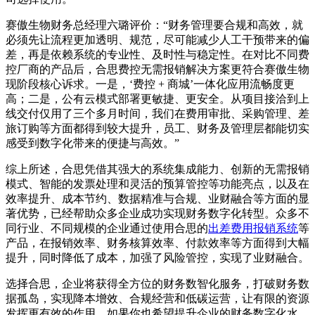
赛傲生物财务总经理六璐评价：“财务管理要合规和高效，就
必须先让流程更加透明、规范，尽可能减少人工干预带来的偏
差，再是依赖系统的专业性、及时性与稳定性。在对比不同费
控厂商的产品后，合思费控无需报销解决方案更符合赛傲生物
现阶段核心诉求。一是，‘费控 + 商城’一体化应用流畅度更
高；二是，公有云模式部署更敏捷、更安全。从项目接洽到上
线交付仅用了三个多月时间，我们在费用审批、采购管理、差
旅订购等方面都得到较大提升，员工、财务及管理层都能切实
感受到数字化带来的便捷与高效。”
综上所述，合思凭借其强大的系统集成能力、创新的无需报销
模式、智能的发票处理和灵活的预算管控等功能亮点，以及在
效率提升、成本节约、数据精准与合规、业财融合等方面的显
著优势，已经帮助众多企业成功实现财务数字化转型。众多不
同行业、不同规模的企业通过使用合思的
出差费用报销系统
等
产品，在报销效率、财务核算效率、付款效率等方面得到大幅
提升，同时降低了成本，加强了风险管控，实现了业财融合。
选择合思，企业将获得全方位的财务数智化服务，打破财务数
据孤岛，实现降本增效、合规经营和低碳运营，让有限的资源
发挥更有效的作用。如果你也希望提升企业的财务数字化水