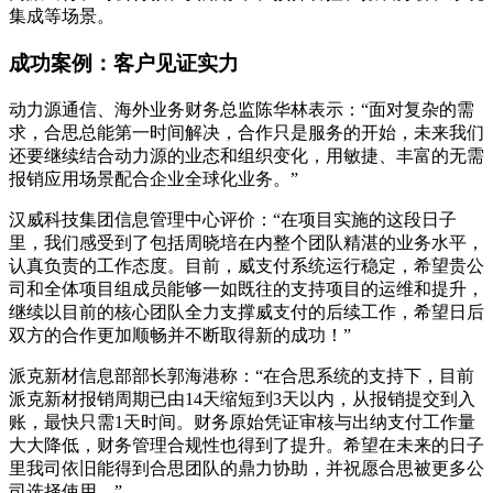
集成等场景。
成功案例：客户见证实力
动力源通信、海外业务财务总监陈华林表示：“面对复杂的需
求，合思总能第一时间解决，合作只是服务的开始，未来我们
还要继续结合动力源的业态和组织变化，用敏捷、丰富的无需
报销应用场景配合企业全球化业务。”
汉威科技集团信息管理中心评价：“在项目实施的这段日子
里，我们感受到了包括周晓培在内整个团队精湛的业务水平，
认真负责的工作态度。目前，威支付系统运行稳定，希望贵公
司和全体项目组成员能够一如既往的支持项目的运维和提升，
继续以目前的核心团队全力支撑威支付的后续工作，希望日后
双方的合作更加顺畅并不断取得新的成功！”
派克新材信息部部长郭海港称：“在合思系统的支持下，目前
派克新材报销周期已由14天缩短到3天以内，从报销提交到入
账，最快只需1天时间。财务原始凭证审核与出纳支付工作量
大大降低，财务管理合规性也得到了提升。希望在未来的日子
里我司依旧能得到合思团队的鼎力协助，并祝愿合思被更多公
司选择使用。”