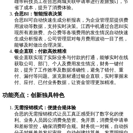
雄帝科技员工在合思商城关联申请单进行差旅预订，节
省了成本，提升了消费体验。
合思BI：智能报表决策
合思BI可自动快速生成分析报表，为企业管理层提供费
用波动等数据，支持实时决策。江西中机通过合思BI实
现所有差旅费、办公费等各项费用的发生情况自动快速
生成分析报表，公司管理层对每月费用波动一目了然，
能够及时做出合理决策。
银企直联：付款高效精准
银企直联实现了实际业务与付款的打通，能够实时在线
获取公司、部门、个人及费用发生情况，财务一键付
款，提升了工作效率及数据准确性，避免了错付、重
付、漏付等问题。派克新材通过银企直联，实时掌握未
付、应付、已付业务数据，让资金管理更加精准。
功能亮点：创新独具特色
无需报销模式：便捷合规体验
合思的无需报销模式让员工真正感受到了数字化的便
利。业务人员因公消费免垫资、免开票，消费受申请单
和差标管控，确保消费即合规。财务统一对账，自动拆
分子对账单并发起审批，自动创建结算单，发票明细自