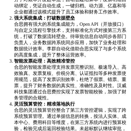
动绑定，凭证自动生成，一键归档。动力源、亿嘉和等
企业都通过该模式提升了员工体验和财务工作效率。
强大系统集成：打破数据壁垒
合思拥有强大的系统集成能力，Open API（开放接口）
与自定义流程引擎技术，支持标准化方式对接第三方系
统，打破了数据流转壁垒。待审批信息自动同步各部门
负责人，业务数据跨系统同步应用，加快了业务处理和
数据统计效率。李群自动化借助合思实现了与多个系统
的高度集成，提升了整体运营效率。
智能发票处理：高效精准管控
合思的智能发票处理支持发票完整识别、极速导入、高
效验真、发票复核、价税分离、认证抵扣等多种发票使
用规范，提高了发票识别效率，杜绝了假票、错票、重
票，提升了财务数据的真实性、准确性及及时性。汉威
科技集团通过合思费控实现了发票智能校验，加强了财
务管理的合规性。
灵活预算管控：精准落地执行
合思的灵活预算管控整合了第三方管控逻辑，实现了跨
系统预算管理。通过单据信息的转换，按法人实体、成
本中心、费用科目等维度，在第三方系统内进行预算校
验，检验完成后返回校验结果。未超标默认继续审批，