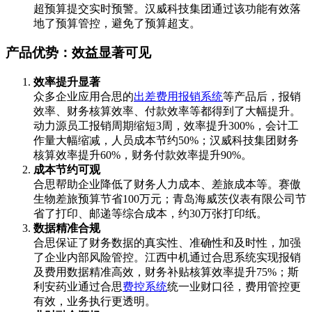
超预算提交实时预警。汉威科技集团通过该功能有效落
地了预算管控，避免了预算超支。
产品优势：效益显著可见
效率提升显著
众多企业应用合思的
出差费用报销系统
等产品后，报销
效率、财务核算效率、付款效率等都得到了大幅提升。
动力源员工报销周期缩短3周，效率提升300%，会计工
作量大幅缩减，人员成本节约50%；汉威科技集团财务
核算效率提升60%，财务付款效率提升90%。
成本节约可观
合思帮助企业降低了财务人力成本、差旅成本等。赛傲
生物差旅预算节省100万元；青岛海威茨仪表有限公司节
省了打印、邮递等综合成本，约30万张打印纸。
数据精准合规
合思保证了财务数据的真实性、准确性和及时性，加强
了企业内部风险管控。江西中机通过合思系统实现报销
及费用数据精准高效，财务补贴核算效率提升75%；斯
利安药业通过合思
费控系统
统一业财口径，费用管控更
有效，业务执行更透明。