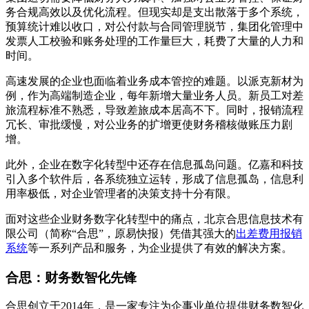
务合规高效以及优化流程。但现实却是支出散落于多个系统，
预算统计难以收口，对公付款与合同管理脱节，集团化管理中
发票人工校验和账务处理的工作量巨大，耗费了大量的人力和
时间。
高速发展的企业也面临着业务成本管控的难题。以派克新材为
例，作为高端制造企业，每年新增大量业务人员。新员工对差
旅流程标准不熟悉，导致差旅成本居高不下。同时，报销流程
冗长、审批缓慢，对公业务的扩增更使财务稽核做账压力剧
增。
此外，企业在数字化转型中还存在信息孤岛问题。亿嘉和科技
引入多个软件后，各系统独立运转，形成了信息孤岛，信息利
用率极低，对企业管理者的决策支持十分有限。
面对这些企业财务数字化转型中的痛点，北京合思信息技术有
限公司（简称“合思”，原易快报）凭借其强大的
出差费用报销
系统
等一系列产品和服务，为企业提供了有效的解决方案。
合思：财务数智化先锋
合思创立于2014年，是一家专注为企事业单位提供财务数智化