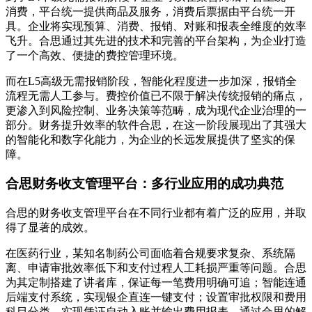
消费，平台统一提供商品及服务，消费后票据由平台统一开
具。企业将实现预算、消费、报销、对账和报表全维度的效率
飞升。合思通过其先进的技术和完善的平台架构，为企业打造
了一个高效、便捷的费控管理环境。
而在L5高级无需报销阶段，智能化程度进一步加深，报销全
流程无需人工参与。费控价值已不限于解决传统报销的痛点，
更渗入到风险控制、业务决策等范畴，成为现代企业治理的一
部分。财务提升效率的软件合思，在这一阶段展现出了其强大
的智能化和数字化能力，为企业的长远发展提供了坚实的保
障。
合思财务收支管理平台：多行业应用的成功典范
合思的财务收支管理平台在不同行业都有着广泛的应用，并取
得了显著的成效。
在医药行业，某知名制药公司面临着合规要求复杂、系统隔
离、申请审批效率低下和支付过程人工耗损严重等问题。合思
为其定制搭建了讲者库，保证每一笔费用明确可追；智能连通
后端支付系统，实现银企直连一键支付；设置审批权限和费用
科目分类，实现凭证自动入账并输出费用报表。通过合思的解