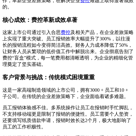
作，革新企业差旅策略，在解决企业
费控
难题上取得显著成效
的。
核心成效：费控革新成效卓著
这家上市公司通过引入合思
费控
及相关产品，在企业差旅策略
上实现了重大突破。员工报销效率大幅提升了300%，以往漫
长的报销流程如今变得简洁高效。财务人力成本降低了50%，
让财务人员从繁琐的低价值工作中解脱出来。企业彻底告别了
费控“盲盒”模式，每一笔费用都清晰透明，为企业的精细化管
理奠定了坚实基础。
客户背景与挑战：传统模式困境重重
这是一家高端制造领域的上市公司，拥有3000 + 员工和10 +
子公司。在传统的企业差旅策略下，企业面临着诸多难题。
员工报销体验感不佳。多系统操作让员工在报销时手忙脚乱，
不支持移动端更是限制了报销的便捷性。员工需要个人垫资，
还要填写纸质借款申请，报销时效长达2个月，极大地影响了
员工的工作积极性。