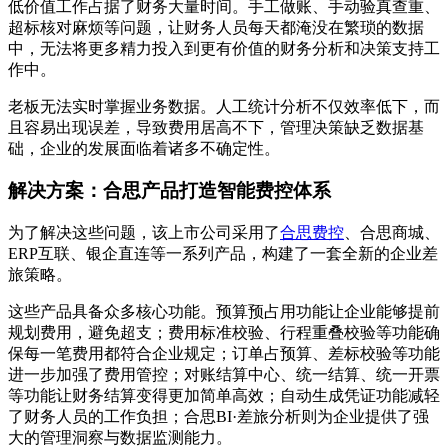
低价值工作占据了财务大量时间。手工做账、手动验真查重、
超标核对麻烦等问题，让财务人员每天都淹没在繁琐的数据
中，无法将更多精力投入到更有价值的财务分析和决策支持工
作中。
老板无法实时掌握业务数据。人工统计分析不仅效率低下，而
且容易出现误差，导致费用居高不下，管理决策缺乏数据基
础，企业的发展面临着诸多不确定性。
解决方案：合思产品打造智能费控体系
为了解决这些问题，该上市公司采用了
合思费控
、合思商城、
ERP互联、银企直连等一系列产品，构建了一套全新的企业差
旅策略。
这些产品具备众多核心功能。预算预占用功能让企业能够提前
规划费用，避免超支；费用标准校验、行程重叠校验等功能确
保每一笔费用都符合企业规定；订单占预算、差标校验等功能
进一步加强了费用管控；对账结算中心、统一结算、统一开票
等功能让财务结算变得更加简单高效；自动生成凭证功能减轻
了财务人员的工作负担；合思BI·差旅分析则为企业提供了强
大的管理洞察与数据监测能力。