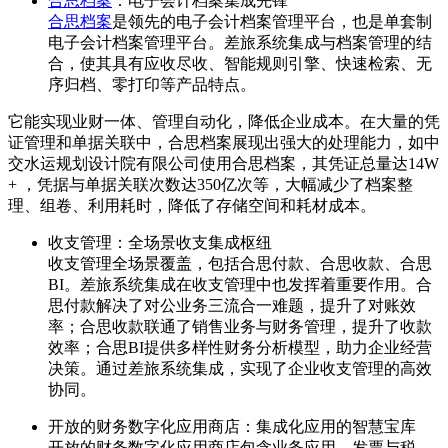
合思档案
：电子会计档案集成先锋
合思档案
是领先的电子会计档案管理平台，也是单套制
电子会计档案管理平台。差旅系统集成与档案管理的结
合，使其具有应收尽收、智能规则引擎、快速检索、无
序归档、零打印等产品特点。
它能实现业财一体、管理自动化，降低企业成本。在大量的凭
证管理和单据关联中，合思档案展现出强大的处理能力，如中
交水运规划设计院有限公司使用合思档案，其凭证总量达14W
+ ，凭据与单据关联次数达350亿次等，大幅减少了档案整
理、组卷、利用耗时，降低了存储空间和耗材成本。
收支管理：全场景收支集成枢纽
收支管理全场景覆盖，包括合思付款、合思收款、合思
BI。差旅系统集成在收支管理中也发挥着重要作用。合
思付款解决了对公业务三流合一难题，提升了对账效
率；合思收款联通了销售业务与财务管理，提升了收款
效率；合思BI提供多样性财务分析模型，助力企业经营
决策。通过差旅系统集成，实现了企业收支管理的高效
协同。
开放的财务数字化应用商店：集成化应用的智慧宝库
开放的财务数字化应用商店包含业务应用、发票与税、