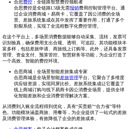
合思
费控
：全链路智慧费控领航者
合思费控是全链路L5级无需
报销
费用控制管理平台。通
过企业消费商城 + 易商卡，它覆盖了因公消费的全场
景。差旅系统集成在其中发挥了重要作用，打通了多个
割裂系统，实现了全流程数字化费控管理。
在这个平台上，多场景消费数据能够自动采集、流转，发票可
识别验真，确保费用支出合规、透明、可追踪。其功能模块丰
富多样，包括差旅申请、商旅线上订购等。此外，还具备发票
管理、资金支付、预算管控、智慧财务等功能，为企业打造了
一个高效、智能的费控环境。
合思商城：全场景智能差旅集成专家
合思商城是全场景智能
差旅管理
平台。它聚合了多维度
供应链资源，实现同屏比价。差旅系统集成让它覆盖了
线上商城订购与线下易商卡因公消费全场景，提供全球
化智能差旅和企业消费管理解决方案。
从消费到入账全流程得到优化，具有“买贵赔”“合力省”等特
色。功能模块涵盖商旅、用餐等，为企业提供了一站式的差旅
及消费管理体验，有效降低了企业的差旅成本。