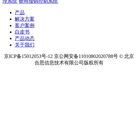
热点内容
预算管理软件
项目预算管理
项目资金管理
项目成本管理
费用
管控系统怎么样
费用报销软件系统
费用报销系统
费用报销管
理系统
费用报销控制系统
产品
解决方案
客户案例
白皮书
产品动态
关于我们
京ICP备15012053号-12 京公网安备11010802020788号 © 北京
合思信息技术有限公司版权所有