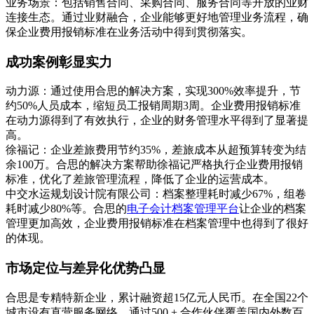
业务场景：包括销售合同、采购合同、服务合同等开放的业财
连接生态。通过业财融合，企业能够更好地管理业务流程，确
保企业费用报销标准在业务活动中得到贯彻落实。
成功案例彰显实力
动力源：通过使用合思的解决方案，实现300%效率提升，节
约50%人员成本，缩短员工报销周期3周。企业费用报销标准
在动力源得到了有效执行，企业的财务管理水平得到了显著提
高。
徐福记：企业差旅费用节约35%，差旅成本从超预算转变为结
余100万。合思的解决方案帮助徐福记严格执行企业费用报销
标准，优化了差旅管理流程，降低了企业的运营成本。
中交水运规划设计院有限公司：档案整理耗时减少67%，组卷
耗时减少80%等。合思的
电子会计档案管理平台
让企业的档案
管理更加高效，企业费用报销标准在档案管理中也得到了很好
的体现。
市场定位与差异化优势凸显
合思是专精特新企业，累计融资超15亿元人民币。在全国22个
城市设有直营服务网络，通过500 + 合作伙伴覆盖国内外数百