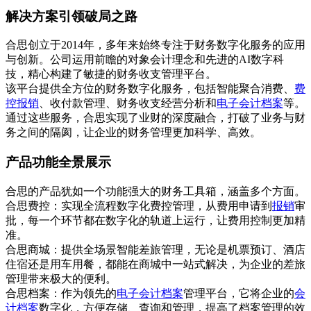
解决方案引领破局之路
合思创立于2014年，多年来始终专注于财务数字化服务的应用
与创新。公司运用前瞻的对象会计理念和先进的AI数字科
技，精心构建了敏捷的财务收支管理平台。
该平台提供全方位的财务数字化服务，包括智能聚合消费、
费
控报销
、收付款管理、财务收支经营分析和
电子会计档案
等。
通过这些服务，合思实现了业财的深度融合，打破了业务与财
务之间的隔阂，让企业的财务管理更加科学、高效。
产品功能全景展示
合思的产品犹如一个功能强大的财务工具箱，涵盖多个方面。
合思费控：实现全流程数字化费控管理，从费用申请到
报销
审
批，每一个环节都在数字化的轨道上运行，让费用控制更加精
准。
合思商城：提供全场景智能差旅管理，无论是机票预订、酒店
住宿还是用车用餐，都能在商城中一站式解决，为企业的差旅
管理带来极大的便利。
合思档案：作为领先的
电子会计档案
管理平台，它将企业的
会
计档案
数字化，方便存储、查询和管理，提高了档案管理的效