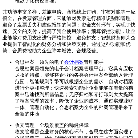
程数字化费控管理。
其功能丰富多样，差旅申请、商旅线上订购、审核对账等一应
俱全。在发票管理方面，它能够对发票进行精准识别和管理，
避免了发票丢失和虚假报销的问题；资金支付环节，实现了快
速、安全的支付，提高了资金使用效率；预算管控功能，让企
业能够对费用支出进行严格把控，避免超支；智慧财务则为企
业提供了智能化的财务分析和决策支持。通过这些功能和优
势，合思费控助力企业降本增效、合规经营。
合思档案：领先的电子
会计档案
管理能手
合思档案是领先的电子会计档案管理平台。它具有应收
尽收的特点，能够将企业的各类会计档案全部纳入管理
范围；智能规则引擎可以根据企业的需求，自动对档案
进行分类和整理；快速检索功能让企业能够在海量的档
案中迅速找到所需信息；无序归档和零打印则大大提高
了档案管理的效率，降低了企业的成本。通过实现业财
一体、管理自动化，合思档案为企业的档案管理带来了
全新的体验。
收支管理：全场景覆盖的稳健保障
收支管理是企业财务的核心环节，合思在这方面实现了