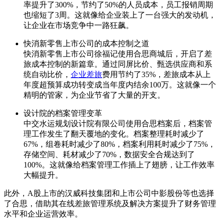
率提升了300%，节约了50%的人员成本，员工报销周期
也缩短了3周。这就像给企业装上了一台强大的发动机，
让企业在市场竞争中一路狂飙。
快消新零售上市公司的成本控制之道
快消新零售上市公司徐福记使用合思商城后，开启了差
旅成本控制的新篇章。通过同屏比价、甄选供应商和系
统自动比价，
企业差旅
费用节约了35%，差旅成本从上
年度超预算成功转变成当年度内结余100万。这就像一个
精明的管家，为企业节省了大量的开支。
设计院的档案管理变革
中交水运规划设计院有限公司使用合思档案后，档案管
理工作发生了翻天覆地的变化。档案整理耗时减少了
67%，组卷耗时减少了80%，档案利用耗时减少了75%，
存储空间、耗材减少了70%，数据安全合规达到了
100%。这就像给档案管理工作插上了翅膀，让工作效率
大幅提升。
此外，A股上市的汉威科技集团和上市公司中影股份等也选择
了合思，借助其在线差旅管理系统及解决方案提升了财务管理
水平和企业运营效率。