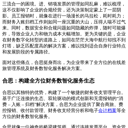
三流合一的困境。进、销项发票的管理如同乱麻，难以梳理，
这不仅影响了企业的合规经营，还为决策制定蒙上了一层阴
影。员工报销时，就像在进行一场漫长的马拉松，耗时耗力；
而财务入账归档工作则如同一座沉重的大山，压得人喘不过气
来。同时，数据安全和合规问题如同隐藏的炸弹，随时可能爆
炸，导致企业人力和物力成本大幅增加。更为关键的是，企业
在财务数字化转型的道路上，如同在茫茫大海中航行却找不到
灯塔，缺乏匹配度高的解决方案，难以找到适合自身行业特点
和发展阶段的专属路径。
面对这些痛点，合思挺身而出，为企业带来了全方位的在线差
旅管理系统及财务数智化服务解决方案。
合思：构建全方位财务数智化服务生态
合思以其独特的优势，构建了一个敏捷的财务收支管理平台。
基于广泛连接的生态、双轮驱动的模式创新和无需报销的“消
费 – 入账 – 归档”解决方案，合思为企业提供了聚合商旅、费
控报销、收付款管理、财务收支经营分析和电子
会计档案
等全
方位的财务数智化服务。
合思就像一位神奇的桥梁建筑师，通过连接发票平台、资金管