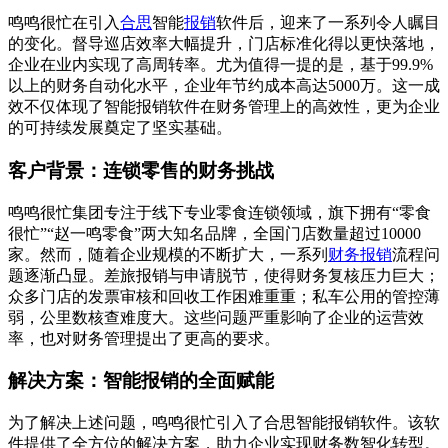
鸣鸣很忙在引入
合思
智能
报销
软件后，迎来了一系列令人瞩目
的变化。督导巡店效率大幅提升，门店标准化得以更快落地，
企业在业内实现了高周转率。尤为值得一提的是，基于99.9%
以上的财务自动化水平，企业年节约成本高达5000万。这一成
效不仅体现了智能报销软件在财务管理上的高效性，更为企业
的可持续发展奠定了坚实基础。
客户背景：连锁零售的财务挑战
鸣鸣很忙集团专注于线下专业零食连锁领域，旗下拥有“零食
很忙”“赵一鸣零食”两大知名品牌，全国门店数量超过10000
家。然而，随着企业规模的不断扩大，一系列
财务报销
流程问
题逐渐凸显。差旅报销与申请脱节，使得财务复核压力巨大；
众多门店的发票审核和回收工作困难重重；私车公用的管控薄
弱，公里数核查难度大。这些问题严重影响了企业的运营效
率，也对财务管理提出了更高的要求。
解决方案：智能报销的全面赋能
为了解决上述问题，鸣鸣很忙引入了合思智能报销软件。该软
件提供了全方位的解决方案，助力企业实现财务数智化转型。