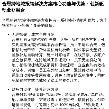
合思跨地域报销解决方案核心功能与优势：创新驱
动业财融合
合思的跨地域报销解决方案拥有一系列核心功能和优势，为连
锁零售企业带来了显著的价值。
无需报销，成本合理收缩
合思拥有无需报销的“消费 – 入账 – 归档”解决方案，可
实现差旅无需报销成本合理收缩。员工申请即合规，包
括移动端申请、费标差标自动校验、因公消费免垫资、
差旅补贴自动计算、统一对账结算、在线开票、多账户
独立核算等。在跨地域工作场景中，员工无论身处何
地，都能便捷地完成消费和报销流程，企业也能有效控
制成本。例如，员工在外地出差时，通过移动端申请，
系统自动校验费用标准，避免了超支情况的发生，同时
免垫资的方式也减轻了员工的资金压力。
财务自动化，提升运营效率
合思付款·银企直联·自动记账，能实现发票&订单自动匹
配，单单关联，穿透联查；直连财资，敏捷付款，付款
进度可视化、可追溯；凭证 100%自动化，结账周期大