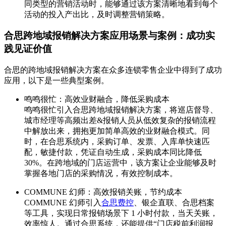
同类型的营销活动时，能够通过该方案清晰地看到每个
活动的投入产出比，及时调整营销策略。
合思跨地域报销解决方案应用场景与案例：成功实
践见证价值
合思的跨地域报销解决方案在众多连锁零售企业中得到了成功
应用，以下是一些典型案例。
鸣鸣很忙：高效业财融合，降低采购成本
鸣鸣很忙引入合思跨地域报销解决方案，将巡店督导、
城市经理等高频出差&报销人员从低效复杂的报销流程
中解放出来，拥抱更加简单高效的业财融合模式。同
时，在合思系统内，采购订单、发票、入库单快速匹
配，敏捷付款，凭证自动生成，采购成本同比降低
30%。在跨地域的门店运营中，该方案让企业能够及时
掌握各地门店的采购情况，有效控制成本。
COMMUNE 幻师：高效报销关账，节约成本
COMMUNE 幻师引入
合思费控
、银企直联、合思档案
等工具，实现日常报销场景下 1 小时付款，当天关账，
效率惊人。通过合思系统，还能提供“门店税前利润报