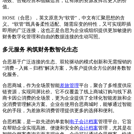
增效、合规经营和低碳运营，让有限的资源发挥出更大的价
值。
HOSE（合思），英文原意为“软管”，中文有汇聚思想的含
义。“软管”既具备柔性适配、随需应变的特性，又可实现即插
即用的广泛连接，这也正是合思为企业或组织提供更加敏捷的
财务数字化管理和自由的数据连接的生动写照。
多元服务 构筑财务数智化生态
合思基于广泛连接的生态、双轮驱动的模式创新和无需报销的
“消费 – 入账 – 归档”解决方案，为客户提供全方位的财务数智
化服务。
合思商城，作为全场景智能
差旅管理
平台，聚合了多维度供应
链资源，实现同屏比价。它不仅覆盖了线上商城订购与线下易
商卡因公消费的全场景，更为企业提供了全球化智能差旅和企
业消费管理解决方案。企业在使用合思商城时，能够通过智能
化的手段，为差旅和消费管理提供更多的选择和便利。
合思档案，是一款先进的单套制
电子会计档案
管理平台。它旨
在帮助企业实现高效、便捷和安全的
会计档案
管理，尤其是在