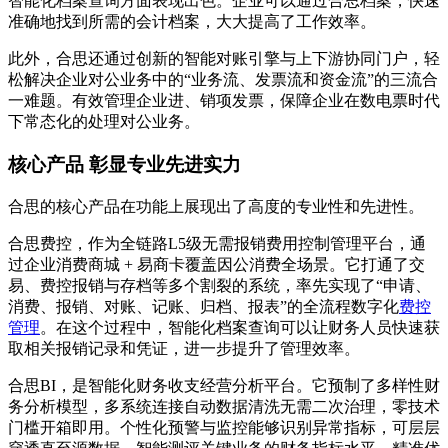
智能化档案查询方面表现出色。企业可以通过合思档案，快速
准确地找到所需的会计档案，大大提高了工作效率。
此外，合思还通过创新的智能对账引擎与上下游协同门户，轻
松解决企业对公业务中的“业务流、发票流和资金流”的三流合
一难题。有效管理企业进、销项发票，保障企业在数电票时代
下常态化的处理对公业务。
核心产品 彰显专业先进实力
合思的核心产品在功能上展现出了高度的专业性和先进性。
合思费控，作为全链路L5级无需报销费用控制管理平台，通
过企业消费商城 + 易商卡覆盖因公消费全场景。它打通了交
易、费控报销与存档等多个割裂的系统，率先实现了“申请、
消费、报销、对账、记账、归档、报表”的全流程数字化
费控
管理
。在这个过程中，智能化档案查询可以让财务人员快速获
取相关报销记录和凭证，进一步提升了管理效率。
合思BI，是智能化财务收支经营分析平台。它预制了多样性财
务分析模型，多系统连接自动数据清洗无需二次治理，零技术
门槛开箱即用。个性化预警与监控能够识别异常指标，可层层