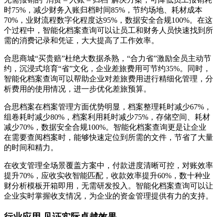
时75%，减少财务入账归档时间85%，节约场地、耗材成本
70%，业财流程数字化程度达95%，数据安全合规100%。在这
个过程中，智能化档案查询可以让员工和财务人员快速找到所
需的消费记录和凭证，大大提高了工作效率。
合思商城“买贵赔”杜绝大数据杀熟，“合力省”激励全员主动节
约，沉浸式培育“省”文化，企业差旅费用可节约35%。同时，
智能化档案查询可以帮助企业对差旅费用进行精细化管理，分
析费用的使用情况，进一步优化差旅预算。
合思档案在档案管理方面优势明显，档案整理耗时减少67%，
组卷耗时减少80%，档案利用耗时减少75%，存储空间、耗材
减少70%，数据安全合规100%。智能化档案查询更是让企业
在需要查阅档案时，能够快速定位到所需的文件，节省了大量
的时间和精力。
在收支管理全场景覆盖方案中，付款进度清晰可控，对账效率
提升70%，应收实收智能匹配，收款效率提升60%，数十种业
财分析模板开箱即用，无需研发投入。智能化档案查询可以让
企业实时掌握收支情况，为企业的资金管理提供有力的支持。
行业应用 见证实际卓越效果