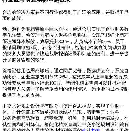
合思的解决方案在不同行业都得到了广泛的应用，并取得了显
著的成效。
动力源作为专精特新小巨人企业，通过合思实现了企业财务数
字化转型。将管理方案嵌入财务信息系统，实现了精细化闭环
管理和降本增效，效率提升300%，人员成本节约50%，员工
报销周期缩短3周。在这个过程中，智能化档案查询为动力源
的财务人员提供了快速获取报销记录和凭证的便利，进一步提
升了财务管理的效率。
徐福记使用合思商城后，通过同屏比价，甄选供应商，系统自
动比价，企业差旅费用节约35%，差旅成本从上年度超预算成
功转变成当年度内结余100万。智能化档案查询可以让徐福记
的管理人员随时了解差旅费用的使用情况，为企业的成本控制
提供了有力的支持。
中交水运规划设计院有限公司使用合思档案，实现了业财一
体。会计凭证上下游单据树状结构呈现，清晰明了；业务 +
财务数据穿透联查，档案整理、组卷、利用耗时大幅减少，存
储空间和耗材降低。智能化档案查询让中交水运规划设计院有
限公司的财务人员能够快速找到所需的
会计档案
，提高了工作