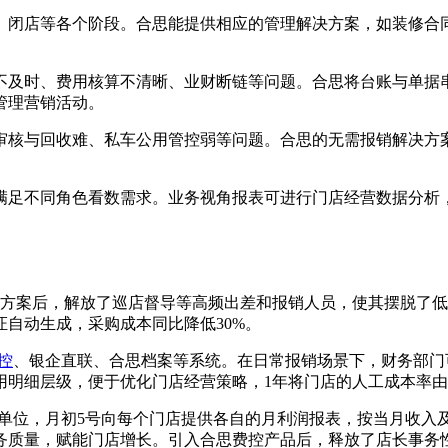
、闭店等各个阶段。合思能提供相应的管理解决方案，如装修合
不及时、费用核算不清晰、业财断链等问题。合思将台账与单据
管理营销活动。
审核与回收难、私车公用管控弱等问题。合思的无需报销解决方
，满足不同角色看数需求。业务视角报表可进行门店经营数据分析
解决方案后，解放了巡店督导等高频出差和报销人员，使其摆脱了
自动生成，采购成本同比降低30%。
控
、银企直联、合思档案等系统。在日常报销场景下，财务部门
级，便于优化门店经营策略，1年将门店的人工成本率由25%降至2
算单位，月初5号向每个门店提供各自的月利润报表，按当月收入
务质量，赋能门店增长。引入合思费控产品后，释放了店长事务性