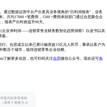
营。通过数据运营中台产出更具业务视角的“日利润报表”，业务
17000 +笔费用，1500 +费用承担部门通过合思聚合企
5天，报表产出时效提升90天。
出企业净利润——连锁零售业财务数智化趋势洞察》白皮书以其
借鉴。
行。合思成立以来已累计融资超15亿元人民币，秉承以客户为
内外数百个城市，值得连锁零售企业信赖。
d.com了解更多信息，也可扫码关注
合思
微信公众号。现在还可
免
任何形式的承诺或保
 （请将 # 替换为 @