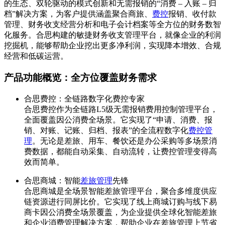
的生态、双轮驱动的模式创新和无需报销的“消费 – 入账 – 归
档”解决方案，为客户提供涵盖聚合商旅、
费控
报销、收付款
管理、财务收支经营分析和电子会计档案等全方位的财务数智
化服务。合思构建的敏捷财务收支管理平台，就像企业的利润
挖掘机，能够帮助企业挖出更多净利润，实现降本增效、合规
经营和低碳运营。
产品功能概览：全方位覆盖财务需求
合思费控：全链路数字化费控专家
合思费控作为全链路L5级无需报销费用控制管理平台，
全面覆盖因公消费全场景。它实现了“申请、消费、报
销、对账、记账、归档、报表”的全流程数字化
费控管
理
。无论是差旅、用车、餐饮还是办公采购等多场景消
费数据，都能自动采集、自动流转，让费控管理变得高
效而简单。
合思商城：智能
差旅管理
先锋
合思商城是全场景智能差旅管理平台，聚合多维度供应
链资源进行同屏比价。它实现了线上商城订购与线下易
商卡因公消费全场景覆盖，为企业提供全球化智能差旅
和企业消费管理解决方案，帮助企业在差旅管理上节省