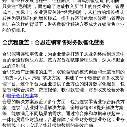
外，企业在发展过程中，往往陷入“自嗨式价值创造”的陷阱，
只关注“毛利润”，而忽略了达成收入所付出的各类业务、管理
成本。实际上，企业更应关注“经营利润”，从粗放的增长模式
转换为更精细化的增长模式，提升各环节的增长效率与管理效
能。在这样的背景下，财务数智化解决方案成为连锁零售企业
的迫切需求。
全流程覆盖：合思连锁零售财务数智化蓝图
合思深耕连锁零售业，为企业量身打造了从业务终端到运营中
台的全流程解决方案。该方案旨在赋能管理决策，深入挖掘企
业的净利润。
合思凭借广泛连接的生态、双轮驱动的模式创新和无需报销的
“消费 – 入账 – 归档”解决方案，构建了一个敏捷的财务收支管
理平台。这个平台为企业提供了全方位的财务数字化服务，包
括智能聚合消费、费控报销、收付款管理、财务收支经营分析
和
电子会计档案
等。
合思的解决方案涵盖了多个方面，包括连锁零售业综合解决方
案、连锁门店业财管理解决方案、全域营销ROI提升解决方案
等，能够满足不同场景的需求。通过将台账和单据串联起来，
一体化贯通业财流程，合思保障了企业财务数据业务化，业务
数据线上化，实现了统计报销数据的高效准确。