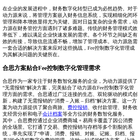
在企业的发展进程中，财务数字化转型已成为必然趋势。对于
动力源来说，将管理方案嵌入财务信息系统，实现精细化闭环
管理和降本增效显得尤为关键。面对日益复杂的业务需求，动
力源在财务管控方面遇到了诸多难题。传统的财务管理模式效
率低下，难以满足企业快速发展的需求。各个环节之间缺乏有
效的衔接，导致信息流通不畅，增加了管理成本。动力源急需
一套合适的解决方案来应对这些挑战，Fee控制数字化管理成
为其解决问题的关键所在。
合思方案贴合Fee控制数字化管理需求
合思作为一家专注于财务数智化服务的企业，为动力源提供了
“无需报销”解决方案，完美贴合了动力源在Fee控制数字化管
理方面的需求。合思通过广泛连接的生态、双轮驱动的模式创
新，构建了无需报销的“消费 – 入账 – 归档”解决方案。这一方
案为动力源提供了聚合商旅、
费控报销
、收付款管理、财务收
支经营分析和电子
会计档案
等全方位的财务数智化服务。
其中，合思费控通过企业消费商城 + 易商卡覆盖了因公消费
的全场景。它打通了交易、费控报销与存档等多个割裂的系
统，率先实现了“申请、消费、报销、对账、记账、归档、报