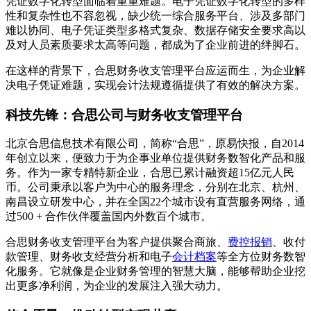
凭证数字化转型面临着重重难题。电子凭证数字化转型的多样
性和复杂性也不容忽视，缺少统一综合服务平台、涉及多部门
难以协同、电子凭证类型多格式复杂、数据存储安全要求高以
及对人员素质要求太高等问题，都成为了企业前进的绊脚石。
在这样的背景下，合思财务收支管理平台应运而生，为企业解
决电子凭证难题，实现会计法规遵循提供了有效的解决方案。
科技先锋：合思公司与财务收支管理平台
北京合思信息技术有限公司，简称“合思”，原易快报，自2014
年创立以来，便致力于为企事业单位提供财务数智化产品和服
务。作为一家专精特新企业，合思已累计融资超15亿元人民
币。公司秉承以客户为中心的服务理念，分别在北京、杭州、
南昌设立研发中心，并在全国22个城市设有直营服务网络，通
过500 + 合作伙伴覆盖国内外数百个城市。
合思财务收支管理平台为客户提供聚合商旅、
费控报销
、收付
款管理、财务收支经营分析和电子
会计档案
等全方位财务数智
化服务。它就像是企业财务管理的智慧大脑，能够帮助企业挖
出更多净利润，为企业的发展注入强大动力。