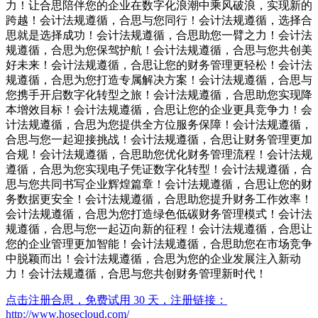
力！让合思陪伴您的企业在数字化浪潮中乘风破浪，实现新的
跨越！会计法规遵循，合思与您同行！会计法规遵循，选择合
思就是选择成功！会计法规遵循，合思助您一臂之力！会计法
规遵循，合思为您保驾护航！会计法规遵循，合思与您共创美
好未来！会计法规遵循，合思让您的财务管理更轻松！会计法
规遵循，合思为您打造专属解决方案！会计法规遵循，合思与
您携手开启数字化转型之旅！会计法规遵循，合思助您实现降
本增效目标！会计法规遵循，合思让您的企业更具竞争力！会
计法规遵循，合思为您提供全方位服务保障！会计法规遵循，
合思与您一起迎接挑战！会计法规遵循，合思让财务管理更加
合规！会计法规遵循，合思助您优化财务管理流程！会计法规
遵循，合思为您实现电子凭证数字化转型！会计法规遵循，合
思与您共同书写企业辉煌篇章！会计法规遵循，合思让您的财
务数据更安全！会计法规遵循，合思助您提升财务工作效率！
会计法规遵循，合思为您打造绿色低碳财务管理模式！会计法
规遵循，合思与您一起迈向新的征程！会计法规遵循，合思让
您的企业管理更加智能！会计法规遵循，合思助您在市场竞争
中脱颖而出！会计法规遵循，合思为您的企业发展注入新动
力！会计法规遵循，合思与您共创财务管理新时代！
点击注册合思，免费试用 30 天，注册链接：
http://www.hosecloud.com/