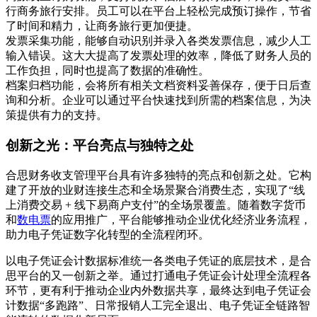
行商务旅行安排。员工可以在平台上轻松完成预订操作，节省
了时间和精力，让商务旅行更加便捷。
发票采集功能，能够自动识别并录入各类发票信息，减少人工
输入错误。这大大提高了发票处理的效率，降低了财务人员的
工作负担，同时也提高了数据的准确性。
档案归档功能，会将所有相关文档资料妥善保存，便于日后查
询和分析。企业可以通过平台快速找到所需的档案信息，为决
策提供有力的支持。
创新之光：平台亮点与独特之处
合思财务收支管理平台具有许多独特的亮点和创新之处。它构
建了开放的业财连接生态和全场景聚合消费生态，实现了“线
上消费交易 + 线下易商户支付”的全场景覆盖。随着数字货币
和
数电票
的应用推广，平台能够推动企业优化经济业务流程，
助力电子凭证数字化转型的全流程闭环。
以电子凭证会计数据标准统一各类电子凭证的底层技术，是合
思平台的又一创新之举。通过打通电子凭证会计处理全流程各
环节，更有利于推动企业内外数据共享，最终达到电子凭证会
计数据“多跑路”、日常报销人工完全退出、电子凭证全链路智