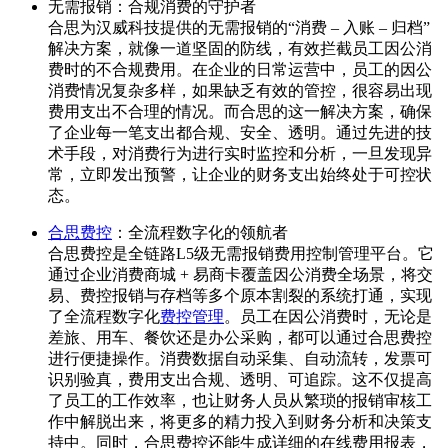
无需报销：合规消费的守护者
合思为汉威科技提供的无需报销的“消费 – 入账 – 归档”
解决方案，就像一道坚固的防线，有效拦截员工因公消
费时的不合规费用。在企业的日常运营中，员工的因公
消费情况复杂多样，如果缺乏有效的管控，很容易出现
费用支出不合理的情况。而合思的这一解决方案，确保
了企业每一笔支出都合规、安全、透明。通过先进的技
术手段，对消费行为进行实时监控和分析，一旦发现异
常，立即发出预警，让企业的财务支出始终处于可控状
态。
合思费控
：全流程数字化的领航者
合思费控是全链路L5级无需报销费用控制管理平台。它
通过企业消费商城 + 易商卡覆盖因公消费全场景，将交
易、费控报销与存档等多个原本割裂的系统打通，实现
了全流程数字化
费控管理
。员工在因公消费时，无论是
差旅、用车、餐饮还是办公采购，都可以通过合思费控
进行便捷操作。消费数据自动采集、自动流转，发票可
识别验真，费用支出合规、透明、可追踪。这不仅提高
了员工的工作效率，也让财务人员从繁琐的报销审核工
作中解脱出来，将更多的精力投入到财务分析和决策支
持中。同时，合思费控还能生成详细的在线费用报表，