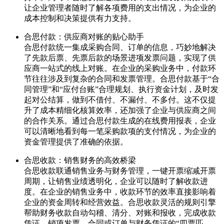
让企业管理者随时了解各项费用的支出情况，为企业的
成本控制和决策提供有力支持。
合思付款：供应商对账的贴心助手
合思付款统一集成采购合同、订单的信息，巧妙地解决
了先款后票、先票后款的场景进项发票问题，实现了供
应商一站式的线上对账。在企业的采购业务中，付款环
节往往涉及到复杂的合同和发票管理。合思付款基于“合
同管理”和“应付台账”合理规划、执行资金计划，及时发
起对公结算，做到不借付、不漏付、不多付。这不仅提
升了成本精细化核算效率，还加强了企业与供应商之间
的合作关系。通过合思付款生成的在线费用报表，企业
可以清晰地看到每一笔采购款项的支付情况，为企业的
资金管理提供了准确的依据。
合思收款：销售财务的高效桥梁
合思收款联通销售业务与财务管理，一键开票缩减开票
周期，让销售业绩透明化，企业可以随时了解收款进
度。在企业的销售业务中，收款环节的效率直接影响着
企业的资金周转和经营效益。合思收款灵活的规则引擎
帮助财务收款自动勾稽、清分、对账和报收，完成收款
凭证、销项发票、合同或订单与财务凭证的“四票匹