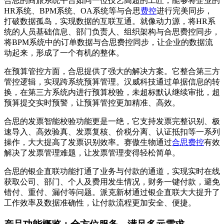
合思的商旅系统平台如同一位技艺高超的工匠，能够将企业的
HR系统、BPM系统、OA系统等与合思
费控
进行完美同步，
打破数据孤岛，实现数据的互联互通。就像动力源，将HR系
统的人员基础信息、部门负责人、组织架构与合思费控同步，
将BPM系统中的订单数据与合思费控同步，让企业的数据流
动起来，形成了一个有机的整体。
在预算管控方面，合思提供了强大的解决方案。它整合第三方
管控逻辑，实现跨系统预算管理。汉威科技通过单据信息的转
换，在第三方系统内进行预算校验，未超标默认继续审批，超
预算提交实时预警，让预算管控更加精准、高效。
合思的发票智能校验功能更是一绝，它支持发票完整识别、极
速导入、高效验真、发票复核、价税分离、认证抵扣等一系列
操作，大大提高了发票识别效率。赛傲生物通过
合思费控
有效
解决了发票管理难题，让发票管理变得轻松简单。
合思的银企直联功能打通了业务与付款的通道，实现实时在线
获取公司、部门、个人及费用发生情况，财务一键付款，避免
错付、重付、漏付等问题。派克新材通过银企直联大大提升了
工作效率及数据准确性，让付款流程更加安全、便捷。