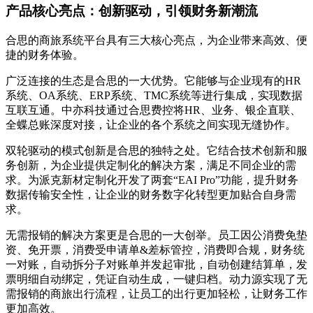
产品核心亮点：创新驱动，引领财务新潮流
合思的商旅系统平台具有三大核心亮点，为企业带来高效、便
捷的财务体验。
广泛连接的生态是合思的一大优势。它能够与企业现有的HR
系统、OA系统、ERP系统、TMC系统等进行集成，实现数据
互联互通。中亦科技通过合思费控将HR、业务、银企直联、
全蝶总账深度对接，让企业的各个系统之间实现无缝协作。
双轮驱动的模式创新是合思的独特之处。它结合技术创新和服
务创新，为企业提供定制化的解决方案，满足不同企业的需
求。为派克新材定制化开发了两套“EAI Pro”功能，提升财务
数据传输安全性，让企业的财务数字化转型更加贴合自身需
求。
无需报销的解决方案更是合思的一大创举。员工因公消费免垫
资、免开票，消费受申请单&差标管控，消费即合规，财务统
一对账，自动拆分子对账单并发起审批，自动创建结算单，发
票明细自动绑定，凭证自动生成，一键归档。动力源实现了无
需报销的商旅出行流程，让员工的出行更加轻松，让财务工作
更加高效。