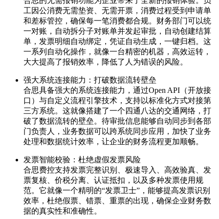
合思的无需报销功能为企业带来了全新的报销体验。员
工因公消费无需垫资、无需开票，消费过程受到申请单
和差标管控，确保每一笔消费都合规。财务部门可以统
一对账，自动拆分子对账单并发起审批，自动创建结算
单，发票明细自动绑定，凭证自动生成，一键归档。这
一系列自动化操作，就像一台精密的机器，高效运转，
大大提高了报销效率，降低了人为错误的风险。
强大系统连接能力：打破数据流转壁垒
合思具备强大的系统连接能力，通过Open API（开放接
口）与自定义流程引擎技术，支持以标准化方式对接第
三方系统。这就像搭建了一个四通八达的交通网络，打
破了数据流转的壁垒。待审批信息能够自动同步到各部
门负责人，业务数据可以跨系统同步应用，加快了业务
处理和数据统计效率，让企业的财务流程更加顺畅。
发票智能校验：杜绝虚假发票风险
合思费控支持发票完整识别、极速导入、高效验真、发
票复核、价税分离、认证抵扣，以及多种发票使用规
范。它就像一个精明的“发票卫士”，能够提高发票识别
效率，杜绝假票、错票、重票的出现，确保企业财务数
据的真实性和准确性。