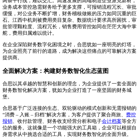
两条平行线，难以交汇。高速发展的高端制造企业派克新材，
业务成本管控急需财务给予更多支撑，可报销流程冗长、审批
缓慢，对公业务不断扩增，财务稽核做账的压力如同沉重的巨
石。江西中机则被费用类目复杂、数据统计要求高所困扰，审
批管理颗粒度、流程冗长，销售费用管控如同在茫茫大海中掌
舵，费用归属难以统计。
在企业深陷财务数字化困境之时，合思犹如一座明亮的灯塔，
为企业照亮了前行的道路，成为解决这些痛点的可靠解决方案
提供商。
全面解决方案：构建财务数智化生态蓝图
合思以其卓越的智慧和创新的理念，为企业提供了一套全面的
财务数智化解决方案，犹如为企业打造了一座坚固的财务城
堡。
合思基于广泛连接的生态、双轮驱动的模式创新和无需报销的
“消费 – 入账 – 归档”解决方案，为客户提供了聚合商旅、
费控
报销
、收付款管理、财务收支经营分析和电子
会计档案
等全方
位的服务。这就像是一个功能强大的工具箱，企业可以根据自
身需求从中挑选合适的工具，实现财务数智化的全面升级。