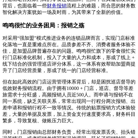
背后，也面临着一些
财务报销
流程上的难题，而合思的财务数
智化解决方案犹如一场及时雨，为其带来了全新的价值。
鸣鸣很忙的业务困局：报销之殇
对采用“强加盟”模式推进业务的连锁品牌而言，实现门店标准
化落地一直是重难点所在。品质参差不齐、消费者服务体验不
佳，是加盟品牌普遍存在的问题。鸣鸣很忙旗下的零食很忙实
行门店标准化机制，投入了大量的人力和成本，形成了线上 +
线下结合的强管理巡店评分体系，这一体系有效帮助加盟商提
升了门店经营质量，形成了统一的门店经营标准。
但在如此高效的门店运营管理体系背后，却是困扰巡店督导的
低效财务报销流程。由于拥有10000 + 门店，巡店、督导等差
旅需求十分旺盛，高频报销人员近500人。而申请与报销不在
同一系统，缺乏关联关系，常常出现同一行程分两次报销、出
差申请和报销行程不一致等情况。传统的贴票报销方式体验较
差，大量的单据及发票，加上资金支付速度要求高，财务科目
繁多，导致复核、做账压力巨大。
同时，门店报销由总部财务负责，经常出现发票丢失、抬头错