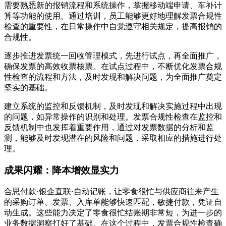
需要熟悉新的报销流程和系统操作，掌握移动端申请、车补计
算等功能的使用。通过培训，员工能够更好地理解发票合规性
检查的重要性，在日常操作中自觉遵守相关规定，提高报销的
合规性。
逐步推进发票统一回收管理模式，先进行试点，再全面推广，
确保发票的高效收票核票。在试点过程中，不断优化发票合规
性检查的流程和方法，及时发现和解决问题，为全面推广奠定
坚实的基础。
建立系统的监控和反馈机制，及时发现和解决实施过程中出现
的问题，如异常操作的识别和处理。发票合规性检查在监控和
反馈机制中也发挥着重要作用，通过对发票数据的分析和监
测，能够及时发现潜在的风险和问题，采取相应的措施进行处
理。
成果闪耀：降本增效显实力
合思付款·银企直联·自动记账，让零食很忙与供应商往来产生
的采购订单、发票、入库单能够快速匹配，敏捷付款，凭证自
动生成。这些能力决定了零食很忙结账期非常短，为进一步的
业务数据洞察打好了基础。在这个过程中，发票合规性检查确