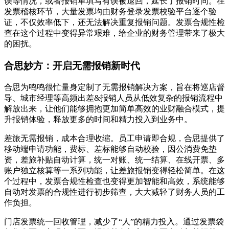
误等情况，或者报销单填写有误被退回，延长了报销时间。在
发票稽核环节，大量发票均由财务登录发票校验平台逐个验
证，不仅效率低下，还无法解决重复报销问题。发票合规性检
查在这个过程中变得异常艰难，给企业的财务管理带来了极大
的困扰。
合思妙方：开启无需报销新时代
合思为鸣鸣很忙量身定制了无需报销解决方案，旨在将巡店督
导、城市经理等高频出差&报销人员从低效复杂的报销流程中
解放出来，让他们能够拥抱更加简单高效的业财融合模式，提
升报销体验，释放更多的时间和精力投入到业务中。
差旅无需报销，成本合理收缩。员工申请即合规，合思提供了
移动端申请功能，费标、差标能够自动校验，因公消费免垫
资，差旅补贴自动计算，统一对账、统一结算、在线开票、多
账户独立核算等一系列功能，让差旅报销变得轻松简单。在这
个过程中，发票合规性检查也变得更加智能和高效，系统能够
自动对发票的合规性进行初步筛查，大大减轻了财务人员的工
作负担。
门店发票统一回收管理，减少了“人”的精力投入。通过发票袋