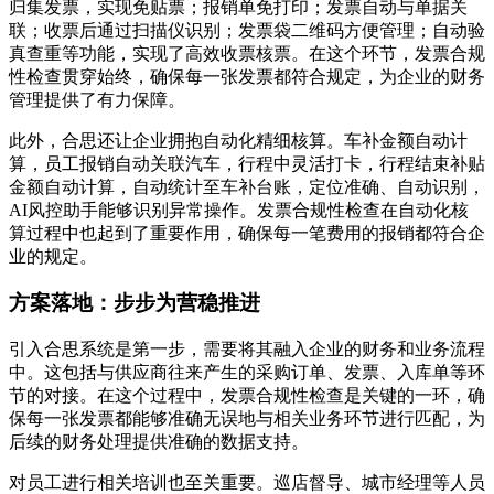
归集发票，实现免贴票；报销单免打印；发票自动与单据关
联；收票后通过扫描仪识别；发票袋二维码方便管理；自动验
真查重等功能，实现了高效收票核票。在这个环节，发票合规
性检查贯穿始终，确保每一张发票都符合规定，为企业的财务
管理提供了有力保障。
此外，合思还让企业拥抱自动化精细核算。车补金额自动计
算，员工报销自动关联汽车，行程中灵活打卡，行程结束补贴
金额自动计算，自动统计至车补台账，定位准确、自动识别，
AI风控助手能够识别异常操作。发票合规性检查在自动化核
算过程中也起到了重要作用，确保每一笔费用的报销都符合企
业的规定。
方案落地：步步为营稳推进
引入合思系统是第一步，需要将其融入企业的财务和业务流程
中。这包括与供应商往来产生的采购订单、发票、入库单等环
节的对接。在这个过程中，发票合规性检查是关键的一环，确
保每一张发票都能够准确无误地与相关业务环节进行匹配，为
后续的财务处理提供准确的数据支持。
对员工进行相关培训也至关重要。巡店督导、城市经理等人员