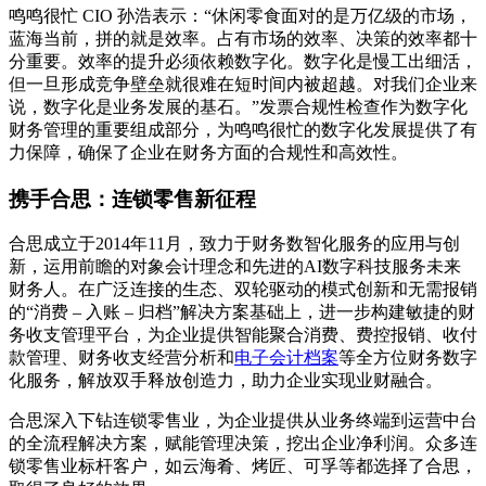
鸣鸣很忙 CIO 孙浩表示：“休闲零食面对的是万亿级的市场，
蓝海当前，拼的就是效率。占有市场的效率、决策的效率都十
分重要。效率的提升必须依赖数字化。数字化是慢工出细活，
但一旦形成竞争壁垒就很难在短时间内被超越。对我们企业来
说，数字化是业务发展的基石。”发票合规性检查作为数字化
财务管理的重要组成部分，为鸣鸣很忙的数字化发展提供了有
力保障，确保了企业在财务方面的合规性和高效性。
携手合思：连锁零售新征程
合思成立于2014年11月，致力于财务数智化服务的应用与创
新，运用前瞻的对象会计理念和先进的AI数字科技服务未来
财务人。在广泛连接的生态、双轮驱动的模式创新和无需报销
的“消费 – 入账 – 归档”解决方案基础上，进一步构建敏捷的财
务收支管理平台，为企业提供智能聚合消费、费控报销、收付
款管理、财务收支经营分析和
电子会计档案
等全方位财务数字
化服务，解放双手释放创造力，助力企业实现业财融合。
合思深入下钻连锁零售业，为企业提供从业务终端到运营中台
的全流程解决方案，赋能管理决策，挖出企业净利润。众多连
锁零售业标杆客户，如云海肴、烤匠、可孚等都选择了合思，