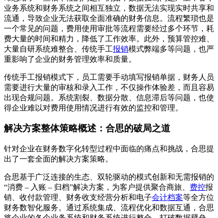
业务系统和财务系统之间相互独立，数据无法实现实时共享和
流通，导致企业无法获取全面准确的财务信息。流程繁琐也是
一个常见的问题，费用使用审批等流程需要经过多个环节，耗
费大量的时间和精力，降低了工作效率。此外，预算管控难、
大量自研系统难整合、传统手工
报销
模式弊端多等问题，也严
重影响了企业的财务管理效率和质量。
传统手工报销模式下，员工需要手动填写报销单据，财务人员
需要进行大量的审核和录入工作，不仅操作体验差，而且容易
出现合规问题。系统割裂、数据分散、信息滞后等问题，也使
得企业难以对费用使用情况进行有效的监控和管理。
解决方案整体策略概述：合思的破局之道
针对企业在财务数字化转型过程中面临的痛点和挑战，合思提
出了一套全面的解决方案策略。
合思基于广泛连接的生态、双轮驱动的模式创新和无需报销的
“消费 – 入账 – 归档”解决方案，为客户提供聚合商旅、
费控
报
销、收付款管理、财务收支经营分析和电子
会计档案
等全方位
财务数智化服务。通过系统集成、流程优化和数据互通，合思
将企业的各个业务系统和财务系统进行整合，打破数据壁垒，