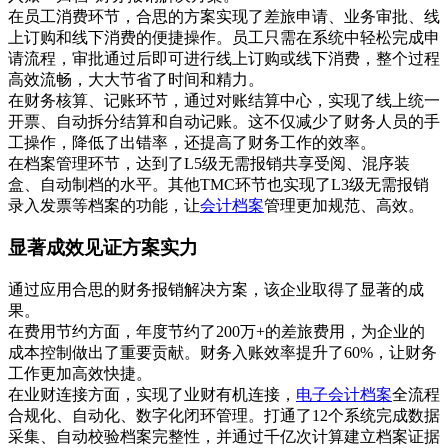
在员工消费环节，合思的方案实现了差旅申请、业务审批、线
上订购和线下消费的便捷操作。员工只需在系统中轻松完成申
请流程，审批通过后即可进行线上订购或线下消费，整个过程
高效流畅，大大节省了时间和精力。
在财务核算、记账环节，通过对账结算中心，实现了线上统一
开票、自动拆分结算和自动记账。这不仅减少了财务人员的手
工操作，降低了出错率，还提高了财务工作的效率。
在档案管理环节，达到了L5级无需报销共享受阅、混序装
盒、自动制档的水平。其他TMC环节也实现了L3级无需报销
录入发票等档案的功能，让
会计档案
管理更加规范、高效。
显著成效见证方案实力
通过应用合思的财务报销解决方案，该企业取得了显著的成
果。
在费用节约方面，年度节约了200万+的差旅费用，为企业的
成本控制做出了重要贡献。财务入账效率提升了60%，让财务
工作更加高效快捷。
在业财连接方面，实现了业财有机连接，
电子会计档案
全流程
合规化、自动化、数字化闭环管理。打通了12个系统完成数据
采集、自动校验档案完整性，并通过千亿次计算建立档案证据