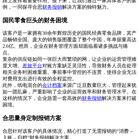
路上发挥着重要作用。接下来，让我们通过一家具体客户的案
例，一同探寻合思
财务报销
解决方案的独特魅力。
国民零食巨头的财务困境
该客户是一家拥有30余年辉煌历史的国民经典零食品牌，其产
品畅销全国。庞大的销售版图覆盖了整个中国，年单据量高达
2.6亿。然而，企业在财务管理方面却面临着诸多挑战与痛
点。
复杂的供应链如同一张巨大而繁琐的网，让企业的运营管理难
度大增。
差旅平台
对账方案缺乏灵活性，导致财务人员在处理
相关业务时困难重重。事前事中管控的不连贯，使得企业无法
对费用支出进行有效的全程监控。
此外，纸电混合的
会计档案
来源广泛且数量巨大，管理起来犹
如一团乱麻，严重影响了企业的运营效率和财务管理水平。在
这样的情况下，企业急需一套高效的
财务报销
解决方案来打破
困境。
合思量身定制报销方案
合思针对该客户的具体情况，精心打造了无需报销的“消费 –
入账 – 归档”财务报销解决方案。