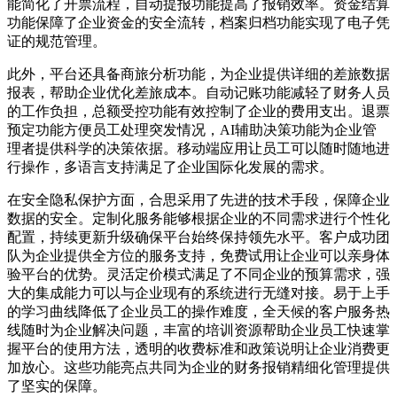
能简化了开票流程，自动提报功能提高了报销效率。资金结算
功能保障了企业资金的安全流转，档案归档功能实现了电子凭
证的规范管理。
此外，平台还具备商旅分析功能，为企业提供详细的差旅数据
报表，帮助企业优化差旅成本。自动记账功能减轻了财务人员
的工作负担，总额受控功能有效控制了企业的费用支出。退票
预定功能方便员工处理突发情况，AI辅助决策功能为企业管
理者提供科学的决策依据。移动端应用让员工可以随时随地进
行操作，多语言支持满足了企业国际化发展的需求。
在安全隐私保护方面，合思采用了先进的技术手段，保障企业
数据的安全。定制化服务能够根据企业的不同需求进行个性化
配置，持续更新升级确保平台始终保持领先水平。客户成功团
队为企业提供全方位的服务支持，免费试用让企业可以亲身体
验平台的优势。灵活定价模式满足了不同企业的预算需求，强
大的集成能力可以与企业现有的系统进行无缝对接。易于上手
的学习曲线降低了企业员工的操作难度，全天候的客户服务热
线随时为企业解决问题，丰富的培训资源帮助企业员工快速掌
握平台的使用方法，透明的收费标准和政策说明让企业消费更
加放心。这些功能亮点共同为企业的财务报销精细化管理提供
了坚实的保障。