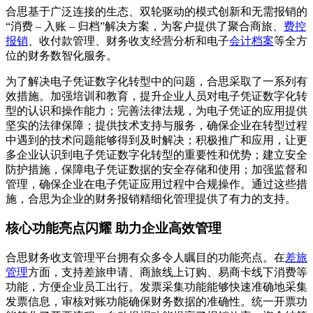
合思基于广泛连接的生态、双轮驱动的模式创新和无需报销的
“消费 – 入账 – 归档”解决方案，为客户提供了聚合商旅、
费控
报销
、收付款管理、财务收支经营分析和电子
会计档案
等全方
位的财务数智化服务。
为了解决电子凭证数字化转型中的问题，合思采取了一系列有
效措施。加强培训和教育，提升企业人员对电子凭证数字化转
型的认识和操作能力；完善法律法规，为电子凭证的应用提供
坚实的法律保障；提供技术支持与服务，确保企业在转型过程
中遇到的技术问题能够得到及时解决；积极推广和应用，让更
多企业认识到电子凭证数字化转型的重要性和优势；建立安全
防护措施，保障电子凭证数据的安全存储和使用；加强监督和
管理，确保企业在电子凭证应用过程中合规操作。通过这些措
施，合思为企业的财务报销精细化管理提供了有力的支持。
核心功能亮点闪耀 助力企业高效管理
合思财务收支管理平台拥有众多令人瞩目的功能亮点。在
差旅
管理
方面，支持差旅申请、商旅线上订购、易商卡线下消费等
功能，方便企业员工出行。发票采集功能能够快速准确地采集
发票信息，审核对账功能确保财务数据的准确性。统一开票功