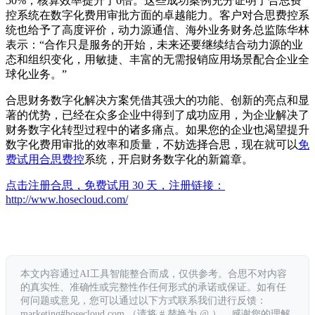
50%，核算效率提升了6倍。这些成功案例充分证明了合思费
控系统在数字化费用审批方面的卓越能力。客户对合思费控系
统也给予了高度评价，动力源通信、海外业务财务总监陈华林
表示：“合作只是服务的开始，未来还要继续结合动力源的业
态和组织变化，用敏捷、丰富的无需报销应用场景配合企业全
球化业务。”
合思财务数字化解决方案凭借其强大的功能、创新的亮点和显
著的优势，已经在众多企业中得到了成功应用，为企业解决了
财务数字化转型过程中的诸多痛点。如果您的企业也渴望提升
数字化费用审批的效率和质量，不妨选择合思，现在就可以
免
费试用
合思费控
系统，开启财务数字化的新篇章。
点击注册合思，免费试用 30 天，注册链接：
http://www.hosecloud.com/
本文内容通过AI工具智能整合而成，仅供参考。合思不对内容
的真实性、准确性或完整性作任何形式的承诺或保证。如有任
何问题或意见，您可以通过以下方式联系我们进行反馈：
marketing#hosecloud.com （请将 # 替换为 @ ）。感谢您的理解