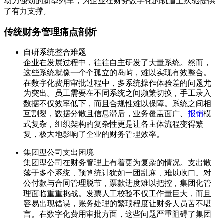
动力强劲的新型列车，为企业在财务数字化的轨道上疾驰提供
了有力支撑。
传统财务管理痛点剖析
自研系统整合难题
企业在发展过程中，往往自主研发了大量系统。然而，
这些系统就像一个个孤立的岛屿，难以实现有效整合。
在数字化费用审批过程中，多系统操作体验差的问题尤
为突出。员工需要在不同系统之间频繁切换，手工录入
数据不仅效率低下，而且合规性难以保障。系统之间相
互割裂，数据分散且信息滞后，业务覆盖面广、
报销
模
式复杂，组织架构的复杂性更是让各主体流程变得繁
复，极大地影响了企业的财务管理效率。
集团型公司支出困境
集团型公司在财务管理上有着更为复杂的情况。支出散
落于多个系统，预算统计犹如一团乱麻，难以收口。对
公付款与合同管理脱节，票款进度难以把控，集团化管
理面临重重挑战。发票人工校验不仅工作量巨大，而且
容易出现错误，账务处理的繁琐程度让财务人员苦不堪
言。在数字化费用审批方面，这些问题严重阻碍了集团