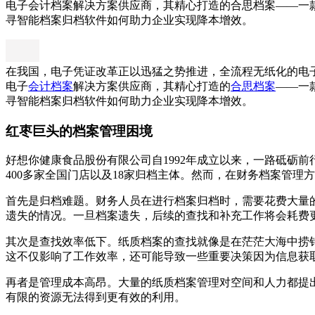
电子会计档案解决方案供应商，其精心打造的合思档案——一
寻智能档案归档软件如何助力企业实现降本增效。
在我国，电子凭证改革正以迅猛之势推进，全流程无纸化的电
电子
会计档案
解决方案供应商，其精心打造的
合思档案
——一
寻智能档案归档软件如何助力企业实现降本增效。
红枣巨头的档案管理困境
好想你健康食品股份有限公司自1992年成立以来，一路砥砺前行
400多家全国门店以及18家归档主体。然而，在财务档案管理
首先是归档难题。财务人员在进行档案归档时，需要花费大量
遗失的情况。一旦档案遗失，后续的查找和补充工作将会耗费
其次是查找效率低下。纸质档案的查找就像是在茫茫大海中捞
这不仅影响了工作效率，还可能导致一些重要决策因为信息获
再者是管理成本高昂。大量的纸质档案管理对空间和人力都提
有限的资源无法得到更有效的利用。