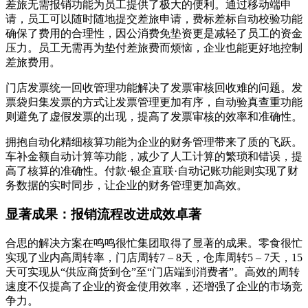
差旅无需报销功能为员工提供了极大的便利。通过移动端申
请，员工可以随时随地提交差旅申请，费标差标自动校验功能
确保了费用的合理性，因公消费免垫资更是减轻了员工的资金
压力。员工无需再为垫付差旅费而烦恼，企业也能更好地控制
差旅费用。
门店发票统一回收管理功能解决了发票审核回收难的问题。发
票袋归集发票的方式让发票管理更加有序，自动验真查重功能
则避免了虚假发票的出现，提高了发票审核的效率和准确性。
拥抱自动化精细核算功能为企业的财务管理带来了质的飞跃。
车补金额自动计算等功能，减少了人工计算的繁琐和错误，提
高了核算的准确性。付款·银企直联·自动记账功能则实现了财
务数据的实时同步，让企业的财务管理更加高效。
显著成果：报销流程改进成效卓著
合思的解决方案在鸣鸣很忙集团取得了显著的成果。零食很忙
实现了业内高周转率，门店周转7 – 8天，仓库周转5 – 7天，15
天可实现从“供应商货到仓”至“门店端到消费者”。高效的周转
速度不仅提高了企业的资金使用效率，还增强了企业的市场竞
争力。