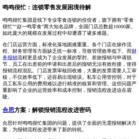
鸣鸣很忙：连锁零售发展困境待解
鸣鸣很忙集团是线下专业零食连锁的佼佼者，旗下拥有“零食
很忙”“赵一鸣零食”两大知名品牌，全国门店总数超10000家。
如此庞大的规模在发展过程中却遭遇了诸多难题。
在门店运营方面，标准化落地困难重重。各个门店在操作流
程、财务管理等方面缺乏统一标准，导致管理效率低下。而
财
务报销
流程更是成为了企业发展的掣肘。差旅报销与申请脱
节，员工在出差前的申请和出差后的报销无法有效衔接，使得
报销流程混乱。门店发票审核回收难，大量的发票需要人工审
核，不仅效率低下，还容易出现错误。私车公用管控弱，对于
员工私车公用的费用难以进行精准的核算和管理。这些问题严
重影响了企业的运营效率和成本控制，报销流程改进迫在眉
睫。
合思
方案：解锁报销流程改进密码
合思针对鸣鸣很忙集团的问题，提供了全面的无需报销解决方
案，为报销流程改进带来了新的转机。