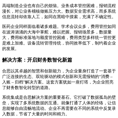
高端制造企业也有自己的烦恼。业务成本管控困难，报销流程
漫长，对公业务稽核做账压力大。数据安全需求高，而多系统
信息流转却依靠人工，如同在黑暗中摸索，充满了不确定性。
医药企业同样面临着诸多难题。学术会议众多，费用管控如同
在波涛汹涌的大海中掌舵，难以把握。报销场景多，数据量
大，费用标准落地与额度管控困难，费用类型多样统一管控更
是难上加难。设备流转管理传统，协同效率低下，制约着企业
的发展。
解决方案：开启财务数智化新篇
合思以其卓越的智慧和创新能力，为企业量身打造了一套基于
广泛连接的生态、双轮驱动的模式创新和无需报销的“消费 –
入账 – 归档”解决方案。这套方案犹如一座灯塔，为企业照亮
了财务数智化转型的道路。
系统集成是合思解决方案的重要基石。它打破了数据孤岛的壁
垒，实现了多系统数据的互通。就像打通了人体的经络，让信
息能够自由流畅地流动。企业不再需要在不同的系统中反复录
入数据，节省了大量的时间和精力。