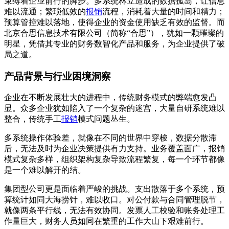
束缚着企业前行的脚步。多系统林立造成的数据孤岛，让信息
难以流通；繁琐低效的
报销
流程，消耗着大量的时间和精力；
预算管控难以落地，使得企业的资金使用缺乏有效的监督。而
北京合思信息技术有限公司（简称“合思”），犹如一颗璀璨的
明星，凭借其专业的财务数智化产品和服务，为企业提供了破
局之道。
产品背景与行业困境洞察
企业在不断发展壮大的进程中，传统财务模式的弊端愈发凸
显。众多企业犹如陷入了一个复杂的迷宫，大量自研系统难以
整合，传统手工
报销
模式问题丛生。
多系统操作体验差，就像在不同的世界中穿梭，数据分散滞
后，无法及时为企业决策提供有力支持。业务覆盖面广，报销
模式复杂多样，组织架构复杂导致流程繁复，每一个环节都像
是一个难以解开的结。
集团型公司更是面临着严峻的挑战。支出散落于多个系统，预
算统计如同大海捞针，难以收口。对公付款与合同管理脱节，
就像两条平行线，无法有效协同。发票人工校验和账务处理工
作量巨大，财务人员如同在繁重的工作大山下艰难前行。