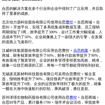
合思的解决方案在多个行业和企业中得到了广泛应用，并且取
得了显著的成效。
北京动力源科技股份有限公司使用合思
费控
+ 合思商城 + 合
思BI + 开放平台，实现了多系统集成和数据互通。员工报销
周期缩短了3周，效率提升了300%，会计工作量大幅缩减，人
员成本节约了50%。企业就像换上了一副强大的引擎，在发展
的道路上飞速前行。
汉威科技集团股份有限公司应用合思费控 +
合思档案
+ 合思
商城，财务核算效率提升了60%，财务付款效率提升了90%，
有效落地了预算管控。企业的财务管理变得更加高效、精准，
就像一位技艺精湛的工匠，将每一个细节都处理得恰到好处。
无锡派克新材料科技股份有限公司采用合思费控 + 银企直
连，报销效率提升了90%，项目报表产出效率提升了50%，核
算效率提升了6倍。企业的运营效率得到了极大的提升，就像
一艘在大海中快速航行的巨轮，乘风破浪，勇往直前。
苏州泽璟生物制药股份有限公司使用合思
费控
+ 合思商城 +
合思BI等产品，累计服务1700 + 场学术会议活动，审批效率