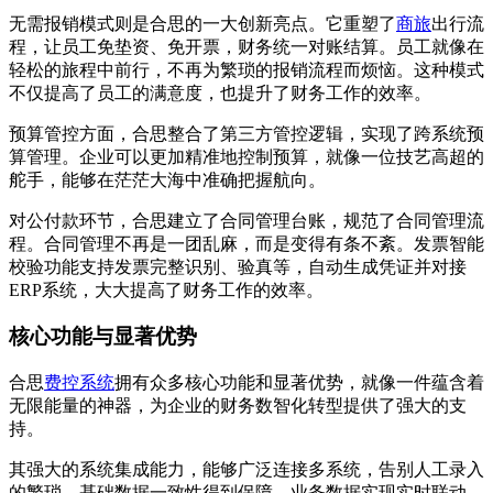
无需报销模式则是合思的一大创新亮点。它重塑了
商旅
出行流
程，让员工免垫资、免开票，财务统一对账结算。员工就像在
轻松的旅程中前行，不再为繁琐的报销流程而烦恼。这种模式
不仅提高了员工的满意度，也提升了财务工作的效率。
预算管控方面，合思整合了第三方管控逻辑，实现了跨系统预
算管理。企业可以更加精准地控制预算，就像一位技艺高超的
舵手，能够在茫茫大海中准确把握航向。
对公付款环节，合思建立了合同管理台账，规范了合同管理流
程。合同管理不再是一团乱麻，而是变得有条不紊。发票智能
校验功能支持发票完整识别、验真等，自动生成凭证并对接
ERP系统，大大提高了财务工作的效率。
核心功能与显著优势
合思
费控系统
拥有众多核心功能和显著优势，就像一件蕴含着
无限能量的神器，为企业的财务数智化转型提供了强大的支
持。
其强大的系统集成能力，能够广泛连接多系统，告别人工录入
的繁琐。基础数据一致性得到保障，业务数据实现实时联动。