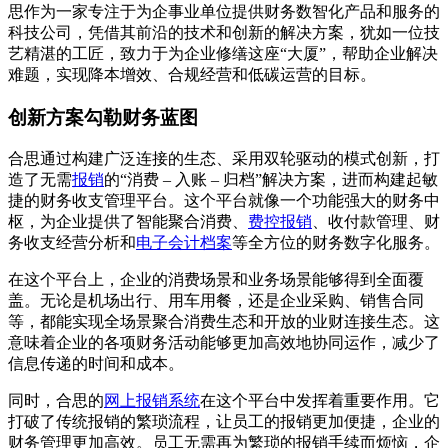
思作为一家专注于为企事业单位提供财务数智化产品和服务的
科技公司，凭借其前沿的技术和创新的解决方案，犹如一位技
艺精湛的工匠，致力于为企业修缮这座“大厦”，帮助企业解决
难题，实现降本增效、合规经营和低碳运营的目标。
创新方案勾勒财务蓝图
合思通过构建广泛连接的生态、采用双轮驱动的模式创新，打
造了无需
报销
的“消费 – 入账 – 归档”解决方案，进而构建起敏
捷的财务收支管理平台。这个平台就像一个功能强大的财务中
枢，为企业提供了智能聚合消费、
费控报销
、收付款管理、财
务收支经营分析和
电子会计档案
等全方位的财务数字化服务。
在这个平台上，企业的消费场景和业务场景能够得到全面覆
盖。无论是机场出行、用车用餐，还是企业采购、销售合同
等，都能实现全场景聚合消费生态和开放的业财连接生态。这
意味着企业的各项财务活动能够更加高效地协同运作，减少了
信息传递的时间和成本。
同时，合思的
网上报销系统
在这个平台中发挥着重要作用。它
打破了传统报销的繁琐流程，让员工的报销更加便捷，企业的
财务管理更加高效。员工无需再为繁琐的报销手续而烦恼，企