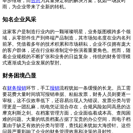
举步维艰，而
合思
为其量身定制的解决方案，犹如一场及时
雨，为企业带来了全新的转机。
知名企业风采
这家客户是制造行业内的一颗璀璨明星，业务版图横跨多个领
域，从零部件生产到终端产品制造，其市场知名度在业内名列
前茅。凭借着多年的技术积累和市场耕耘，企业不仅拥有庞大
的客户群体，还在行业标准制定中扮演着重要角色。然而，随
着企业规模的不断扩张和业务的日益复杂，传统的财务管理模
式逐渐成为企业发展的掣肘。
财务困境凸显
在
财务报销
环节，手工
报销
流程犹如一条缓慢的长龙。员工需
要花费大量时间填写报销单据、粘贴发票，财务人员则要逐一
审核，这不仅效率低下，还容易出现人为错误。发票分类与管
理更是一团乱麻，纸电凭证混合存在，合规风险如同高悬的达
摩克利斯之剑。在档案管理方面，企业面临着成本高、查阅困
难的问题。大量的纸质档案占据了宝贵的办公空间，而电子档
案由于缺乏有效的分类与管理，查找起来犹如大海捞针。这些
问题严重影响了企业的财务管理效率和决策的及时性。