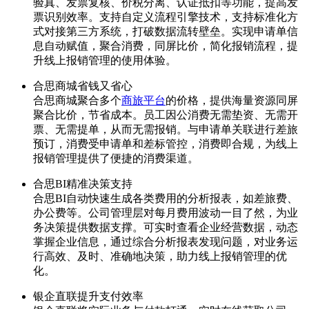
验真、发票复核、价税分离、认证抵扣等功能，提高发
票识别效率。支持自定义流程引擎技术，支持标准化方
式对接第三方系统，打破数据流转壁垒。实现申请单信
息自动赋值，聚合消费，同屏比价，简化报销流程，提
升线上报销管理的使用体验。
合思商城省钱又省心
合思商城聚合多个
商旅平台
的价格，提供海量资源同屏
聚合比价，节省成本。员工因公消费无需垫资、无需开
票、无需提单，从而无需报销。与申请单关联进行差旅
预订，消费受申请单和差标管控，消费即合规，为线上
报销管理提供了便捷的消费渠道。
合思BI精准决策支持
合思BI自动快速生成各类费用的分析报表，如差旅费、
办公费等。公司管理层对每月费用波动一目了然，为业
务决策提供数据支撑。可实时查看企业经营数据，动态
掌握企业信息，通过综合分析报表发现问题，对业务运
行高效、及时、准确地决策，助力线上报销管理的优
化。
银企直联提升支付效率