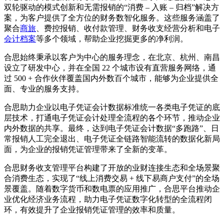
双轮驱动的模式创新和无需报销的“消费 – 入账 – 归档”解决方
案，为客户提供了全方位的财务数智化服务。这些服务涵盖了
聚合
商旅
、费控报销、收付款管理、财务收支经营分析和电子
会计档案
等多个领域，帮助企业挖掘更多的净利润。
合思始终秉承以客户为中心的服务理念，在北京、杭州、南昌
设立了研发中心，并在全国 22 个城市设有直营服务网络，通
过 500 + 合作伙伴覆盖国内外数百个城市，能够为企业提供全
面、专业的服务支持。
合思助力企业以电子凭证会计数据标准统一各类电子凭证的底
层技术，打通电子凭证会计处理全流程的各个环节，推动企业
内外数据的共享。最终，达到电子凭证会计数据“多跑路”、日
常报销人工完全退出、电子凭证全链路智能流转的数据化新局
面，为企业的报销凭证管理带来了全新的变革。
合思财务收支管理平台构建了开放的业财连接生态和全场景聚
合消费生态，实现了“线上消费交易 + 线下易商户支付”的全场
景覆盖。随着数字货币和数电票的应用推广，合思平台推动企
业优化经济业务流程，助力电子凭证数字化转型的全流程闭
环，有效提升了企业报销凭证管理的效率和质量。