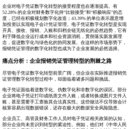
企业对电子凭证数字化转型的接受程度也在逐渐提高。有
52.28% 的企业对财务数字化持“比较接受”和“积极响应”的态
度，已经在积极规划数字化改造；43.39% 的单位表示愿意增
加投资以实现电子会计凭证管理。电子凭证数字化转型是实现
开具、接收、报销、入账和归档全链无纸化的必然趋势，它有
利于降低企业运行成本和社会资源消耗，贯彻落实新发展理
念，促进数字化与绿色化的协同发展。在这样的市场形势下，
报销凭证管理的数字化转型也成为了企业发展的必然选择。
痛点分析：企业报销凭证管理转型的荆棘之路
尽管电子凭证数字化转型前景广阔，但企业在实际推进报销凭
证管理数字化转型过程中，却面临着诸多问题和挑战。
电子凭证面临着逆数字化、伪数字化和非数字化的误区。部分
企业将电子凭证打印成纸质文件入账，或者转换成图片文件入
账，甚至需要手工查验其合法真实性。这些做法不仅导致会计
核算容易出现数据错误，还存在极大的数据安全风险隐患。
企业员工、高管及财务工作人员对电子凭证相关政策的认知，
部分企业尚未意识到转型的紧迫性。例如，他们对《中华人民