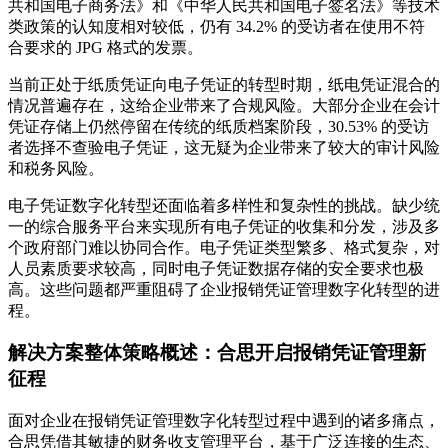
共和国电子商务法》和《中华人民共和国电子签名法》等技术
类政策的认知度相对较低，仍有 34.2% 的受访者在使用不符
合要求的 JPG 格式的发票。
当前正处于纸质凭证向电子凭证的转型时期，纸电凭证混合的
情况普遍存在，这给企业带来了合规风险。大部分企业在会计
凭证存储上仍然停留在传统的纸质档案阶段，30.53% 的受访
者选择不查验电子凭证，这无疑为企业带来了较大的审计风险
和税务风险。
电子凭证数字化转型还面临着多样性和复杂性的挑战。缺少统
一的综合服务平台来实现所有电子凭证的收集和分发，涉及多
个政府部门难以协同合作。电子凭证类型繁多、格式复杂，对
人员素质要求较高，同时电子凭证数据存储的安全要求也极
高。这些问题都严重阻碍了企业报销凭证管理数字化转型的进
程。
解决方案整体策略概述：合思开启报销凭证管理新
征程
面对企业在报销凭证管理数字化转型过程中遇到的诸多痛点，
合思凭借其敏捷的财务收支管理平台，基于广泛连接的生态、