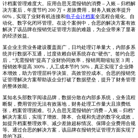
计档案管理难度大。应用合思无需报销的消费 – 入账 – 归档解
决方案后，年度节约 200 万 + 差旅费用，财务入账效率提升
60%，实现了业财有机连接和
电子会计档案
全流程合规化、自
动化、数字化闭环管理。在这个案例中，合思的解决方案有效
解决了该品牌在报销凭证管理方面的难题，为企业带来了显著
的经济效益。
某企业主营业务建设覆盖面广，日均处理订单量大，内部多系
统并行数据不互通，过度依赖自研系统存在“硬伤”。签约合思
后，“无需报销”提高了业财协同效率，报销周期缩短至 3 周，
报销效率提高 300%，人工成本节约 50%，真正实现了企业降
本增效，助力管理层科学决策、高效管控成本。合思的报销凭
证管理解决方案帮助该企业打破了数据壁垒，提升了财务管理
的整体效能。
某知名头部数字阅读品牌，数据分散在内部多系统，业务流程
断裂，费用管控无法有效落地，财务处理工作量大且浪费纸
张，档案管理困难。引入合思无需报销的“消费 – 入账 – 归档”
解决方案后，实现了增效、降本、合规和先进的数字化成效，
如提升档案整理效率、减少差旅超标情况、保障企业费用合规
等。通过合思的解决方案，该品牌在报销凭证管理方面实现了
质的飞跃。