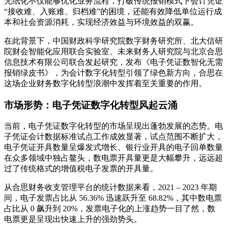
无纸化不仅能够优化业务流程，打破传统报销模式下会计凭证
“接收难、入账难、归档难”的困境，还能有效降低单位运行成
本和社会资源消耗，实现经济效益与环境效益的双赢。
在此背景下，中国财政科学研究院数字财务研究所、北大信研
院财会智能化应用联合实验室、未来财务人研究院与北京合思
信息技术有限公司联合发起研究，发布《电子凭证数智化无需
报销绿皮书》，为会计数字化转型引领了绿色新方向，合思在
这场企业财务数字化转型浪潮中发挥着至关重要的作用。
市场形势：电子凭证数字化转型风起云涌
当前，电子凭证数字化转型的市场呈现出蓬勃发展的态势。电
子凭证会计数据标准试点工作成效显著，试点范围不断扩大，
电子凭证开具数量呈爆发式增长。银行业开具的电子回单数量
在众多领域中独占鳌头，数电票开具量更是大幅攀升，远远超
过了传统格式的增值税电子发票的开具量。
从合思财务收支管理平台的统计数据来看，2021 – 2023 年期
间，电子发票占比从 56.36% 迅速跃升至 68.82%，其中数电票
占比从 0 飙升到 20%，发票电子化的上涨趋势一目了然，数
电票更是呈现出快速上升的强劲势头。