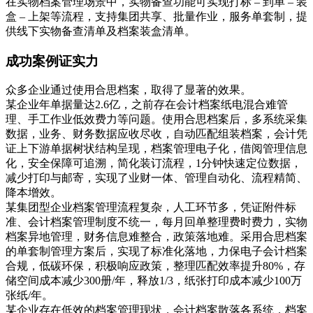
在实物档案管理场景中，实物备查功能可实现打标 – 到单 – 装
盒 – 上架等流程，支持集团共享、批量作业，服务单套制，提
供线下实物备查清单及档案装盒清单。
成功案例证实力
众多企业通过使用合思档案，取得了显著的效果。
某企业年单据量达2.6亿，之前存在会计档案纸电混合难管
理、手工作业低效费力等问题。使用合思档案后，多系统采集
数据，业务、财务数据应收尽收，自动匹配组装档案，会计凭
证上下游单据树状结构呈现，档案管理电子化，借阅管理信息
化，安全保障可追溯，简化装订流程，1分钟快速定位数据，
减少打印与邮寄，实现了业财一体、管理自动化、流程精简、
降本增效。
某集团型企业档案管理流程复杂，人工环节多，凭证附件标
准、会计档案管理制度不统一，每月回单整理费时费力，实物
档案异地管理，财务信息难整合，政策落地难。采用合思档案
的单套制管理方案后，实现了标准化落地，力保电子会计档案
合规，低碳环保，积极响应政策，整理匹配效率提升80%，存
储空间成本减少300册/年，释放1/3，纸张打印成本减少100万
张纸/年。
某企业存在低效的档案管理现状，会计档案散落各系统，档案