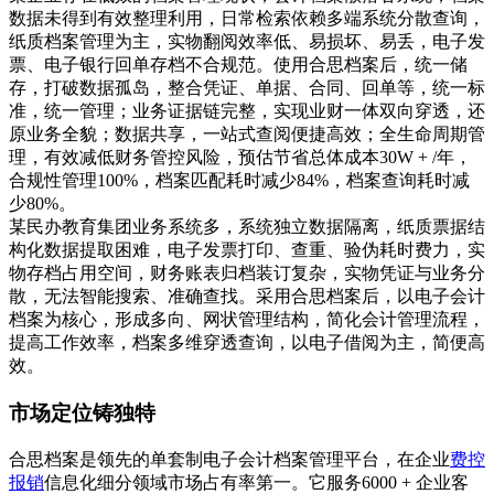
数据未得到有效整理利用，日常检索依赖多端系统分散查询，
纸质档案管理为主，实物翻阅效率低、易损坏、易丢，电子发
票、电子银行回单存档不合规范。使用合思档案后，统一储
存，打破数据孤岛，整合凭证、单据、合同、回单等，统一标
准，统一管理；业务证据链完整，实现业财一体双向穿透，还
原业务全貌；数据共享，一站式查阅便捷高效；全生命周期管
理，有效减低财务管控风险，预估节省总体成本30W + /年，
合规性管理100%，档案匹配耗时减少84%，档案查询耗时减
少80%。
某民办教育集团业务系统多，系统独立数据隔离，纸质票据结
构化数据提取困难，电子发票打印、查重、验伪耗时费力，实
物存档占用空间，财务账表归档装订复杂，实物凭证与业务分
散，无法智能搜索、准确查找。采用合思档案后，以电子会计
档案为核心，形成多向、网状管理结构，简化会计管理流程，
提高工作效率，档案多维穿透查询，以电子借阅为主，简便高
效。
市场定位铸独特
合思档案是领先的单套制电子会计档案管理平台，在企业
费控
报销
信息化细分领域市场占有率第一。它服务6000 + 企业客