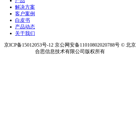
热点内容
预算管理软件
项目预算管理
项目资金管理
项目成本管理
费用
管控系统怎么样
费用报销软件系统
费用报销系统
费用报销管
理系统
费用报销控制系统
产品
解决方案
客户案例
白皮书
产品动态
关于我们
京ICP备15012053号-12 京公网安备11010802020788号 © 北京
合思信息技术有限公司版权所有