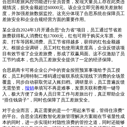
合思BI差旅风控功能进行全员普查，发现大量员工存在此类违
规情况，损失金额超过60000元。该企业立即完善相关差旅制
度，并加强差旅数据监控。这充分体现了合思系统在保障员工
差旅安全和企业合规经营方面的重要作用。
某企业自2024年3月开通合思“合力省”项目，员工通过节省差
旅费获得私人消费红包17000元，红包可用于购买火车票、外
卖、打车等因私消费。员工节省得越多，获得的红包金额越
大。根据企业调研，员工对红包使用满意度高，企业反馈该项
目有效节省了企业差旅费，形成了双赢局面。这不仅激励了员
工节约成本，也为员工差旅安全提供了一定的经济保障。
合思易商卡可将企业公户中的资金按照预算事项给予员工授
权，员工利用特制二维码通过银联系统实现线下消费的全场景
覆盖，同步自动获取凭证入账归档。调研显示，员工普遍反馈
无需垫资，
报销
单填写不再是难事，发票关联和费用一键导
入，极大方便了业务人员日常工作与差旅出行，真正帮助企业
“捂住钱袋子”，同时也保障了员工差旅安全。
对于企业而言，真正需要的是一个“用起来节省，管得住浪费”
的平台。合思全流程数智化差旅管理解决方案能在节省显性成
本的同时，进一步实现针对隐性浪费的管控之道，同时还能够