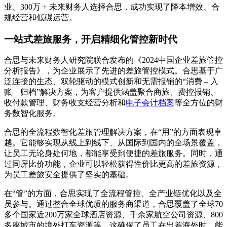
业、300万 + 未来财务人选择合思，成功实现了降本增效、合
规经营和低碳运营。
一站式差旅服务，开启精细化管控新时代
合思与未来财务人研究院联合发布的《2024中国企业差旅管控
分析报告》，为企业展示了先进的差旅管控模式。合思基于广
泛连接的生态、双轮驱动的模式创新和无需报销的“消费 – 入
账 – 归档”解决方案，为客户提供涵盖聚合商旅、费控报销、
收付款管理、财务收支经营分析和
电子会计档案
等全方位的财
务数智化服务。
合思的全流程数智化差旅管理解决方案，在“用”的方面表现卓
越。它能够实现从线上到线下、从国际到国内的全场景覆盖，
让员工无论身处何地，都能享受到便捷的差旅服务。同时，通
过同屏比价功能，企业可以轻松获得性价比更高的差旅资源，
为员工差旅安全提供了坚实的基础。
在“管”的方面，合思实现了全流程管控、全产业链优化以及全
员参与。通过整合全球优质的服务商渠道，合思覆盖了全球70
多个国家近200万家全球酒店资源、千余家航空公司资源、800
多座城市的境外打车资源等。这确保了员工在出差海外时，能