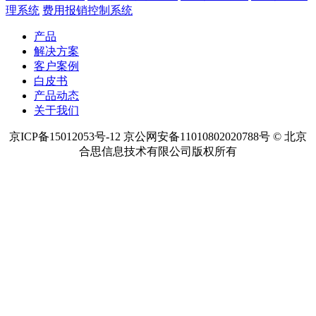
热点内容
预算管理软件
项目预算管理
项目资金管理
项目成本管理
费用
管控系统怎么样
费用报销软件系统
费用报销系统
费用报销管
理系统
费用报销控制系统
产品
解决方案
客户案例
白皮书
产品动态
关于我们
京ICP备15012053号-12 京公网安备11010802020788号 © 北京
合思信息技术有限公司版权所有