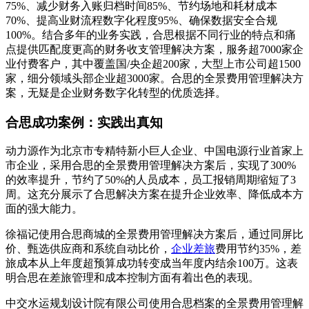
75%、减少财务入账归档时间85%、节约场地和耗材成本
70%、提高业财流程数字化程度95%、确保数据安全合规
100%。结合多年的业务实践，合思根据不同行业的特点和痛
点提供匹配度更高的财务收支管理解决方案，服务超7000家企
业付费客户，其中覆盖国/央企超200家，大型上市公司超1500
家，细分领域头部企业超3000家。合思的全景费用管理解决方
案，无疑是企业财务数字化转型的优质选择。
合思成功案例：实践出真知
动力源作为北京市专精特新小巨人企业、中国电源行业首家上
市企业，采用合思的全景费用管理解决方案后，实现了300%
的效率提升，节约了50%的人员成本，员工报销周期缩短了3
周。这充分展示了合思解决方案在提升企业效率、降低成本方
面的强大能力。
徐福记使用合思商城的全景费用管理解决方案后，通过同屏比
价、甄选供应商和系统自动比价，
企业差旅
费用节约35%，差
旅成本从上年度超预算成功转变成当年度内结余100万。这表
明合思在差旅管理和成本控制方面有着出色的表现。
中交水运规划设计院有限公司使用合思档案的全景费用管理解