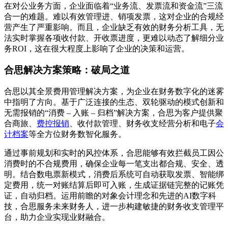
在对公业务方面，企业面临着“业务流、发票流和资金流”三流
合一的难题。难以有效管理进、销项发票，这对企业的合规经
营产生了严重影响。而且，企业缺乏有效的财务分析工具，无
法实时掌握各项收付款、开收票进度，更难以动态了解细分业
务ROI，这在很大程度上影响了企业的决策和运营。
合思解决方案策略：破局之道
合思以其全景费用管理解决方案，为企业在财务数字化的迷雾
中指明了方向。基于广泛连接的生态、双轮驱动的模式创新和
无需报销的“消费 – 入账 – 归档”解决方案，合思为客户提供聚
合商旅、
费控报销
、收付款管理、财务收支经营分析和电子
会
计档案
等全方位财务数智化服务。
通过事前规划和实时的风控体系，合思能够有效拦截员工因公
消费时的不合规费用，确保企业每一笔支出都合规、安全、透
明。结合数电票新模式，消费后系统可自动获取发票、智能绑
定费用，统一对账结算后即可入账，生成证据链完整的记账凭
证，自动归档。运用前瞻的对象会计理念和先进的AI数字科
技，合思服务未来财务人，进一步构建敏捷的财务收支管理平
台，助力企业实现业财融合。