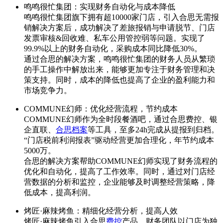
鸣鸣很忙集团：实现财务自动化与成本降低
鸣鸣很忙集团旗下拥有超10000家门店，引入合思无需报
销解决方案后，成功解决了差旅报销与申请脱节、门店
发票审核&回收难、私车公用管控弱等问题。实现了
99.9%以上的财务自动化，采购成本同比降低30%。
通过合思的解决方案，鸣鸣很忙集团的财务人员从繁琐
的手工操作中解放出来，能够更加专注于财务管理和决
策支持。同时，成本的降低也提高了企业的盈利能力和
市场竞争力。
COMMUNE幻师：优化经营流程，节约成本
COMMUNE幻师作为全时段餐酒吧，通过合思费控、银
企直联、
合思档案
等工具，至多24h完成从提报到归档。
“门店税前利润报表”驱动经营更加合理化，年节约成本
5000万。
合思的解决方案帮助COMMUNE幻师实现了财务流程的
优化和自动化，提高了工作效率。同时，通过对门店经
营数据的分析和监控，企业能够及时调整经营策略，降
低成本，提高利润。
烤匠·麻辣烤鱼：精细化经营分析，提高人效
烤匠·麻辣烤鱼引入合思
费控
产品，财务团队以门店为独