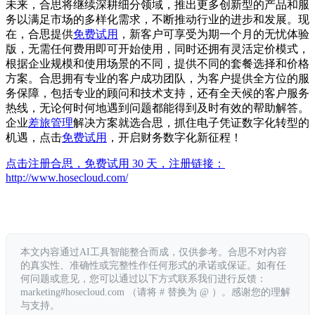
未来，合思将继续深耕细分领域，推出更多创新型的产品和服
务以满足市场的多样化需求，不断推动行业的进步和发展。现
在，合思提供
免费试用
，新客户可享受为期一个月的无忧体验
版，无需任何费用即可开始使用，同时还拥有灵活定价模式，
根据企业规模和使用场景的不同，提供不同的套餐选择和价格
方案。合思拥有专业的客户成功团队，为客户提供全方位的服
务保障，包括专业的顾问和技术支持，还有全天候的客户服务
热线，无论何时何地遇到问题都能得到及时有效的帮助解答。
企业
差旅管理
解决方案就选合思，抓住电子凭证数字化转型的
机遇，点击
免费试用
，开启财务数字化新征程！
点击注册合思，免费试用 30 天，注册链接：
http://www.hosecloud.com/
本文内容通过AI工具智能整合而成，仅供参考。合思不对内容
的真实性、准确性或完整性作任何形式的承诺或保证。如有任
何问题或意见，您可以通过以下方式联系我们进行反馈：
marketing#hosecloud.com （请将 # 替换为 @ ）。感谢您的理解
与支持。