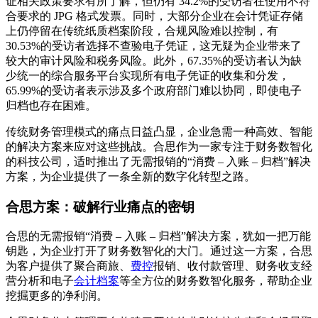
证相关政策要求有所了解，但仍有 34.2%的受访者在使用不符
合要求的 JPG 格式发票。同时，大部分企业在会计凭证存储
上仍停留在传统纸质档案阶段，合规风险难以控制，有
30.53%的受访者选择不查验电子凭证，这无疑为企业带来了
较大的审计风险和税务风险。此外，67.35%的受访者认为缺
少统一的综合服务平台实现所有电子凭证的收集和分发，
65.99%的受访者表示涉及多个政府部门难以协同，即使电子
归档也存在困难。
传统财务管理模式的痛点日益凸显，企业急需一种高效、智能
的解决方案来应对这些挑战。合思作为一家专注于财务数智化
的科技公司，适时推出了无需报销的“消费 – 入账 – 归档”解决
方案，为企业提供了一条全新的数字化转型之路。
合思方案：破解行业痛点的密钥
合思的无需报销“消费 – 入账 – 归档”解决方案，犹如一把万能
钥匙，为企业打开了财务数智化的大门。通过这一方案，合思
为客户提供了聚合商旅、
费控
报销、收付款管理、财务收支经
营分析和电子
会计档案
等全方位的财务数智化服务，帮助企业
挖掘更多的净利润。