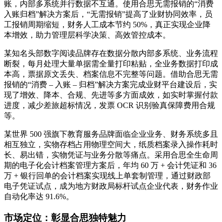
账，内部多系统并行数据不互通。使用合思无需报销的“消费
入账归档”解决方案后，“无需报销”提高了业财协同效率，员
工报销周期缩短，财务人工成本节约 50%，真正实现企业降
本增效，助力管理层科学决策、高效管控成本。
某知名头部数字阅读品牌存在数据分散内部多系统、业务流程
断裂，每月处理大量单据需全量打印粘贴，全业务数据打印成
本高，票据原文丢失、档案信息不完整等问题。借助合思无需
报销的“消费 – 入账 – 归档”解决方案完成业财平台建设后，实
现了增效、降本、合规、先进等多方面成效，如实时掌握付款
进度，减少差旅超标情况，发票 OCR 识别验真保障费用合规
等。
某世界 500 强旗下教育服务品牌面临企业业务、财务系统多且
相互独立，实物存档占用物理空间大，纸质档案录入操作耗时
长、易出错，实物凭证与业务分散等痛点。采用合思全生命周
期的电子化会计档案管理方案后，年均 60 万 + 会计凭证和 36
万 + 银行回单的会计档案实现线上单套制管理，通过财政部
电子凭证试点，成为地方财政局标杆试点企业代表，财务作业
自动化率达 91.6%。
市场定位：彰显合思独特魅力