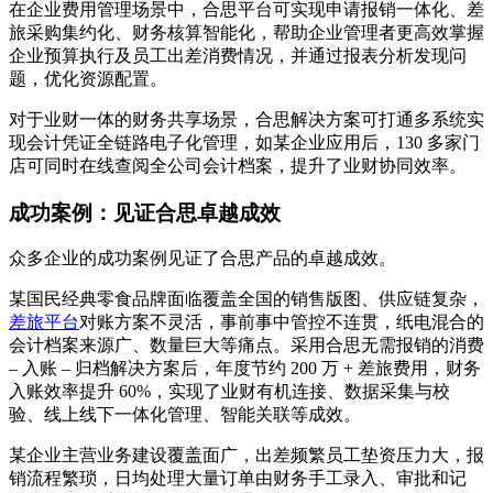
在企业费用管理场景中，合思平台可实现申请报销一体化、差
旅采购集约化、财务核算智能化，帮助企业管理者更高效掌握
企业预算执行及员工出差消费情况，并通过报表分析发现问
题，优化资源配置。
对于业财一体的财务共享场景，合思解决方案可打通多系统实
现会计凭证全链路电子化管理，如某企业应用后，130 多家门
店可同时在线查阅全公司会计档案，提升了业财协同效率。
成功案例：见证合思卓越成效
众多企业的成功案例见证了合思产品的卓越成效。
某国民经典零食品牌面临覆盖全国的销售版图、供应链复杂，
差旅平台
对账方案不灵活，事前事中管控不连贯，纸电混合的
会计档案来源广、数量巨大等痛点。采用合思无需报销的消费
– 入账 – 归档解决方案后，年度节约 200 万 + 差旅费用，财务
入账效率提升 60%，实现了业财有机连接、数据采集与校
验、线上线下一体化管理、智能关联等成效。
某企业主营业务建设覆盖面广，出差频繁员工垫资压力大，报
销流程繁琐，日均处理大量订单由财务手工录入、审批和记