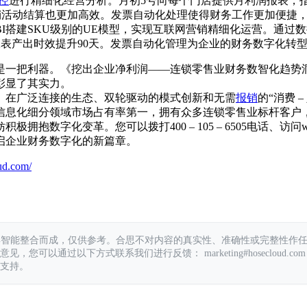
控
进行精细化经营分析。月初5号向每个门店提供月利润报表，
促销活动结算也更加高效。发票自动化处理使得财务工作更加便捷
I搭建SKU级别的UE模型，实现互联网营销精细化运营。通过
天，报表产出时效提升90天。发票自动化管理为企业的财务数字化转
是一把利器。《挖出企业净利润——连锁零售业财务数智化趋势
彰显了其实力。
新。在广泛连接的生态、双轮驱动的模式创新和无需
报销
的“消费 
息化细分领域市场占有率第一，拥有众多连锁零售业标杆客户，
化变革。您可以拨打400 – 105 – 6505电话、访问www.h
启企业财务数字化的新篇章。
ud.com/
具智能整合而成，仅供参考。合思不对内容的真实性、准确性或完整性作
您可以通过以下方式联系我们进行反馈： marketing#hosecloud.com
支持。